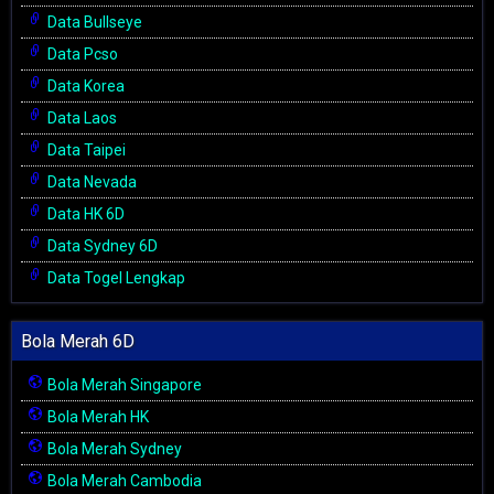
Data Bullseye
Data Pcso
Data Korea
Data Laos
Data Taipei
Data Nevada
Data HK 6D
Data Sydney 6D
Data Togel Lengkap
Bola Merah 6D
Bola Merah Singapore
Bola Merah HK
Bola Merah Sydney
Bola Merah Cambodia