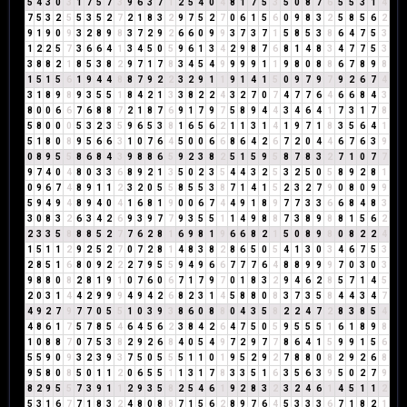
5
4
3
0
3
1
7
5
7
3
9
6
3
7
1
2
5
4
0
4
8
1
7
5
3
5
0
8
7
6
5
5
3
1
4
7
5
3
2
5
5
3
5
2
7
2
1
8
3
2
9
7
5
2
7
0
6
1
5
6
0
9
8
3
2
5
8
5
6
2
9
1
9
0
9
3
2
8
9
8
3
7
2
9
2
6
6
0
9
9
3
7
3
7
1
5
8
5
3
8
6
4
7
5
3
1
2
2
5
7
3
6
6
4
1
3
4
5
0
5
9
6
1
3
4
2
9
8
7
6
8
1
4
8
3
4
7
7
5
3
3
8
8
2
1
8
5
3
8
2
9
7
1
7
8
3
4
5
4
9
9
9
9
1
1
9
8
0
8
8
6
7
8
9
8
1
5
1
5
6
1
9
4
4
8
8
7
9
2
2
3
2
9
1
1
9
1
4
1
5
0
9
7
9
7
9
2
6
7
4
3
1
8
9
8
9
3
5
5
1
8
4
2
1
3
3
8
2
2
4
3
2
7
0
7
4
7
7
6
4
6
6
8
4
3
8
0
0
6
6
7
6
8
8
7
2
1
8
7
6
9
1
7
9
7
5
8
9
4
4
3
4
6
4
1
7
3
1
7
8
5
8
0
0
0
5
3
2
3
5
9
6
5
3
8
1
6
5
6
2
1
1
3
1
4
1
9
7
1
8
3
5
6
4
1
5
1
8
0
8
9
5
6
6
3
1
0
7
6
4
5
0
0
6
6
8
6
4
2
6
7
2
0
4
4
6
7
6
3
9
0
8
9
5
5
8
6
8
4
3
9
8
8
6
5
9
2
3
8
2
5
1
5
9
5
8
7
8
3
2
7
1
0
7
7
9
7
4
0
4
8
0
3
3
6
8
9
2
1
3
5
0
2
3
5
4
4
3
2
5
3
2
5
0
5
8
9
2
8
1
0
9
6
7
4
8
9
1
1
2
3
2
0
5
5
8
5
5
3
8
7
1
4
1
5
2
3
2
7
9
0
8
0
9
9
5
9
4
9
4
8
9
4
0
4
1
6
8
1
9
0
0
6
7
4
4
9
1
8
9
7
7
3
3
6
6
8
4
8
3
3
0
8
3
2
6
3
4
2
6
9
3
9
7
7
9
3
5
5
1
1
4
9
8
8
7
3
8
9
8
8
1
5
6
2
2
3
3
5
8
8
8
5
2
7
7
6
2
8
1
6
9
8
1
9
6
6
8
2
1
5
0
8
9
8
0
8
2
2
4
1
5
1
1
2
9
2
5
2
7
0
7
2
8
1
4
8
3
8
2
8
6
5
0
5
4
1
3
0
3
4
6
7
5
3
2
8
5
1
6
8
0
9
2
2
2
7
9
5
5
9
4
9
6
6
7
7
7
6
4
8
8
9
9
9
7
0
3
0
3
9
8
8
0
8
2
8
1
9
1
0
7
6
0
6
7
1
7
9
7
0
1
8
3
2
9
4
6
2
8
5
7
1
4
5
2
0
3
1
4
4
2
9
9
9
4
9
4
2
6
8
2
3
1
4
5
8
8
0
8
3
7
3
5
8
4
4
3
4
7
4
9
2
7
9
7
7
0
5
5
1
0
3
9
3
8
6
0
8
8
0
4
3
5
8
2
2
4
7
2
8
3
8
5
4
4
8
6
1
7
5
7
8
5
4
6
4
5
6
2
3
8
4
2
6
4
7
5
0
5
9
5
5
5
1
6
1
8
9
8
1
0
8
8
7
0
7
5
3
8
2
9
2
6
8
4
0
5
4
9
7
2
9
7
7
8
6
4
1
5
9
9
1
5
6
5
5
9
0
9
3
2
3
9
3
7
5
0
5
5
5
1
1
0
1
9
5
2
9
2
7
8
8
0
8
2
9
2
6
8
9
5
8
0
8
5
0
1
1
2
0
6
5
5
1
1
3
1
7
8
3
3
5
1
6
3
5
6
3
9
5
0
2
7
9
8
2
9
5
5
7
3
9
1
1
2
9
3
5
8
2
5
4
6
1
9
2
8
3
2
3
2
4
6
1
4
5
1
1
2
5
3
1
6
7
7
1
8
3
2
4
8
0
8
8
7
1
5
6
2
8
9
7
6
4
5
3
3
3
6
7
1
8
2
1