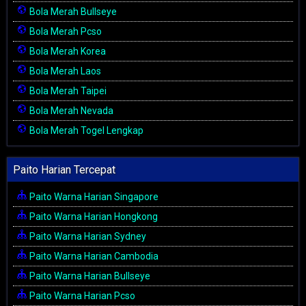
Bola Merah Bullseye
Bola Merah Pcso
Bola Merah Korea
Bola Merah Laos
Bola Merah Taipei
Bola Merah Nevada
Bola Merah Togel Lengkap
Paito Harian Tercepat
Paito Warna Harian Singapore
Paito Warna Harian Hongkong
Paito Warna Harian Sydney
Paito Warna Harian Cambodia
Paito Warna Harian Bullseye
Paito Warna Harian Pcso