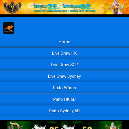
Home
Live Draw HK
Live Draw SGP
Live Draw Sydney
Paito Warna
Paito HK 6D
Paito Sydney 6D