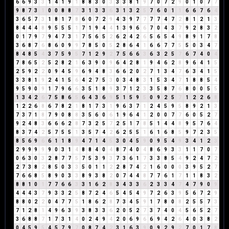
6
6
9
3
3
1
4
1
9
1
8
8
3
0
3
3
3
8
1
9
7
0
7
2
9
0
1
0
7
7
9
8
7
3
1
0
0
8
8
7
3
1
3
3
6
3
1
3
2
5
7
6
0
1
1
6
6
7
6
4
3
6
5
7
3
1
8
1
7
8
6
0
7
2
9
4
3
9
7
7
7
7
4
7
2
8
1
2
1
3
8
4
4
4
8
9
5
5
5
1
7
1
9
4
4
1
3
9
6
6
7
0
4
3
7
9
2
8
3
2
0
1
7
9
7
9
4
7
3
1
7
5
6
5
2
6
2
4
2
6
5
6
5
4
9
8
9
1
7
8
3
6
8
7
6
8
6
0
9
9
7
8
5
0
5
2
8
6
4
1
6
6
7
7
5
5
0
3
4
7
8
4
8
5
4
3
7
5
9
5
7
1
2
9
2
7
5
6
6
3
6
3
2
5
7
6
7
4
0
4
7
8
6
5
2
5
2
8
2
1
6
3
9
0
9
6
4
2
8
1
9
4
6
2
8
9
6
4
1
5
2
5
9
2
2
0
9
4
5
9
6
9
4
8
3
6
6
2
0
2
7
1
3
4
7
6
3
4
1
5
3
3
8
1
9
2
4
1
5
6
4
2
7
5
3
0
3
4
8
3
1
5
3
4
7
1
8
8
5
4
9
5
9
0
9
1
7
9
6
6
3
5
1
8
9
3
7
1
2
3
3
5
8
7
6
8
0
0
5
5
1
3
4
2
6
7
5
8
6
5
6
4
3
6
9
5
1
5
9
5
0
9
2
5
7
1
2
2
6
8
1
2
2
6
8
6
7
8
2
1
8
1
7
3
1
9
6
3
7
1
2
4
5
9
5
8
9
2
1
3
7
3
7
1
8
7
9
0
8
8
3
5
6
0
6
1
9
6
4
1
2
0
0
7
7
6
0
5
2
7
9
2
4
8
3
6
6
6
2
8
7
3
2
5
7
2
5
1
7
8
5
1
4
4
8
9
5
7
6
4
8
3
7
4
2
5
7
5
5
1
3
5
7
4
2
6
2
5
5
1
6
1
6
8
5
9
7
2
3
5
8
5
6
9
6
6
1
1
8
9
4
7
1
4
5
3
0
4
5
9
0
9
5
4
9
3
4
1
2
3
2
9
9
9
9
9
0
3
1
4
8
8
4
0
4
8
7
4
0
4
8
6
9
3
3
1
1
7
0
7
0
6
3
0
3
2
8
7
7
5
7
5
3
9
3
7
3
6
1
7
3
3
8
5
4
9
2
4
7
2
2
7
3
8
2
8
5
0
3
3
5
0
1
1
2
2
8
7
4
2
1
6
0
0
0
3
9
5
2
7
7
6
6
8
5
8
9
0
3
3
8
9
3
8
2
0
7
4
4
8
7
7
6
1
7
1
1
8
3
2
8
8
1
0
1
7
7
6
6
3
3
1
6
2
8
3
4
3
3
6
2
3
3
4
7
4
7
9
0
9
4
4
4
3
7
9
3
3
2
5
8
7
2
4
6
5
4
5
4
9
7
2
6
3
9
5
6
7
2
9
8
8
0
2
2
0
4
7
7
5
1
8
6
2
8
7
3
4
5
9
1
7
8
0
8
2
5
5
7
3
7
1
2
8
1
4
9
6
3
9
3
8
3
3
6
2
0
5
2
7
3
7
4
0
4
5
6
5
2
7
3
6
8
8
7
1
7
3
1
4
0
2
4
9
4
2
0
6
9
6
6
9
4
2
6
4
0
3
8
2
0
4
5
9
5
4
5
7
9
7
0
8
7
4
2
3
1
6
3
9
0
9
2
9
2
7
0
1
7
8