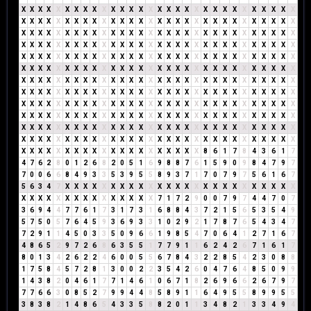
X
X
X
X
X
X
X
X
X
X
X
X
X
X
X
X
X
X
X
X
X
X
X
X
X
X
X
X
X
X
X
X
X
X
X
X
X
X
X
X
X
X
X
X
X
X
X
X
X
X
X
X
X
X
X
X
X
X
X
X
X
X
X
X
X
X
X
X
X
X
X
X
X
X
X
X
X
X
X
X
X
X
X
X
X
X
X
X
X
X
X
X
X
X
X
X
X
X
X
X
X
X
X
X
X
X
X
X
X
X
X
X
X
X
X
X
X
X
X
X
X
X
X
X
X
X
X
X
X
X
X
X
X
X
X
X
X
X
X
X
X
X
X
X
X
X
X
X
X
X
X
X
X
X
X
X
X
X
X
X
X
X
X
X
X
X
X
X
X
X
X
X
X
X
X
X
X
X
X
X
X
X
X
X
X
X
X
X
X
X
X
X
X
X
X
X
X
X
X
X
X
X
X
X
X
X
X
X
X
X
X
X
X
X
X
X
X
X
X
X
X
X
X
X
X
X
X
X
X
X
X
X
X
X
X
X
X
X
X
X
X
X
X
X
X
X
X
X
X
X
X
X
X
X
X
X
X
X
X
X
X
X
X
X
X
X
X
X
X
X
X
X
X
X
X
X
X
X
X
X
X
X
X
X
X
X
X
X
X
X
X
X
X
X
X
X
X
X
X
X
X
X
X
X
X
X
X
X
X
X
X
X
X
X
X
X
X
X
X
X
X
X
X
X
X
X
X
X
X
X
X
X
X
X
X
X
X
X
X
X
X
X
X
X
X
X
X
X
X
X
X
X
X
X
X
X
X
X
X
X
X
X
X
X
X
X
X
X
X
X
X
X
X
X
X
X
X
X
X
X
8
6
1
7
8
4
3
6
1
7
4
7
6
2
8
0
1
2
6
8
2
0
5
1
6
9
8
8
7
6
1
5
9
0
9
8
4
7
9
7
7
0
0
6
6
8
4
9
3
3
5
3
9
5
5
8
9
3
7
1
7
0
7
9
7
5
6
1
6
7
5
6
3
4
7
X
X
X
X
X
X
X
X
X
X
X
X
X
X
X
X
X
X
X
X
X
X
X
X
X
X
X
X
X
X
X
X
X
X
X
X
X
X
X
X
7
1
7
2
9
0
0
7
9
7
4
4
7
0
7
3
6
9
4
4
7
7
6
1
7
3
1
7
3
1
6
8
8
4
3
7
2
1
5
6
5
3
5
4
9
5
7
5
0
5
7
6
4
5
9
3
6
9
3
3
1
0
2
9
2
1
7
8
7
6
5
4
3
4
7
7
2
9
1
1
4
5
0
3
3
5
0
9
6
6
1
9
8
5
4
7
0
6
4
1
2
7
1
6
7
4
8
6
5
2
9
7
2
6
8
6
3
5
5
1
7
7
9
1
1
6
2
4
2
6
7
1
6
1
7
8
0
1
3
4
2
6
2
2
4
6
0
0
5
5
6
7
8
4
3
2
2
8
5
4
2
3
0
8
8
1
7
5
8
4
5
7
2
8
1
3
0
0
2
2
3
5
4
2
6
0
4
7
6
4
8
5
0
9
9
1
4
3
8
2
0
4
6
1
7
7
1
4
6
1
0
6
7
1
8
2
6
9
6
6
2
6
7
9
7
7
7
6
6
3
0
8
5
2
7
9
9
4
4
8
5
8
9
1
1
6
4
9
5
5
8
9
9
5
5
3
8
3
8
2
1
4
8
6
5
4
3
3
5
8
8
2
0
1
1
3
4
8
2
1
3
3
4
9
4