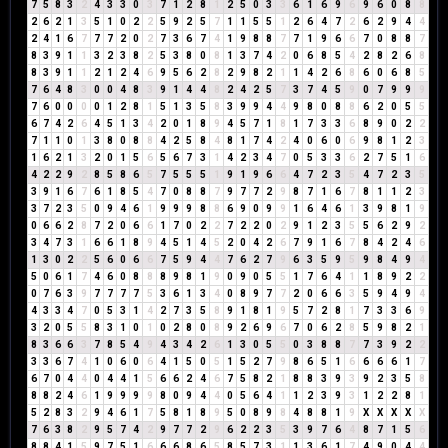
7
5
8
3
2
4
3
3
0
3
7
1
2
8
1
2
5
0
3
3
6
1
6
9
6
9
6
0
8
8
2
6
2
1
3
5
1
0
2
2
5
9
2
5
7
1
1
5
5
1
2
6
4
7
2
6
2
9
4
4
2
4
1
6
7
7
7
2
0
2
7
3
6
7
4
1
9
8
8
7
7
1
9
6
6
7
0
8
8
7
8
3
9
1
1
3
2
3
8
2
5
3
8
0
8
1
3
7
4
2
0
6
8
5
4
2
8
2
6
8
8
3
9
1
1
2
1
2
4
6
9
5
6
2
8
2
9
8
2
1
1
4
2
6
8
6
0
6
8
5
7
6
4
8
3
0
0
4
8
3
9
1
4
4
8
2
4
2
5
7
3
7
4
5
9
0
7
9
9
9
7
6
0
0
0
0
1
2
8
1
5
1
3
5
8
3
9
9
4
4
9
8
0
8
8
6
2
0
5
5
6
7
4
2
6
4
5
1
3
4
2
0
1
8
9
4
5
7
1
8
1
7
3
3
6
8
9
0
2
2
7
1
1
0
1
3
8
0
8
8
4
2
5
8
4
8
1
7
4
2
4
0
6
0
6
9
8
1
2
3
1
6
2
1
3
2
0
1
5
6
5
6
7
3
1
4
2
3
4
7
0
5
3
3
6
2
7
5
1
6
4
2
2
9
2
8
5
8
6
5
7
5
5
5
1
9
1
9
6
6
4
7
2
3
5
4
7
2
3
5
3
9
1
6
7
6
1
8
5
4
7
0
8
8
7
9
7
7
2
9
8
7
1
6
7
8
1
1
2
3
3
7
2
3
5
0
9
4
6
1
9
9
9
8
8
6
9
0
9
9
1
6
4
6
1
3
9
8
1
9
0
6
6
2
8
7
2
0
6
6
1
7
0
2
2
7
2
2
0
2
9
1
2
3
5
5
6
2
9
2
3
4
7
3
1
6
6
1
8
9
4
5
1
4
5
2
0
4
2
6
7
9
1
6
7
8
4
2
4
6
1
3
0
2
2
5
6
0
6
6
7
5
9
4
4
7
6
2
7
9
6
3
5
9
5
9
8
4
9
4
5
0
6
1
7
4
6
0
8
8
8
9
8
1
9
0
9
0
5
5
1
7
6
4
1
1
8
9
2
2
0
7
6
3
9
7
7
7
7
5
3
6
1
3
4
0
8
9
7
7
2
0
6
6
3
5
9
4
9
4
4
3
3
4
7
0
5
3
1
4
2
7
3
5
8
9
1
8
1
9
5
7
2
8
1
7
3
3
6
9
3
2
0
5
5
8
3
1
0
1
0
2
8
0
8
9
2
6
9
6
7
0
6
2
8
5
9
8
2
1
8
3
6
6
3
7
8
5
4
9
4
3
4
2
6
1
3
0
5
5
0
3
8
8
7
7
3
9
2
2
3
3
6
7
4
1
0
6
0
6
4
1
5
0
5
1
5
2
7
9
8
6
5
1
6
6
6
6
1
7
6
7
0
4
4
0
4
4
1
5
6
6
2
4
6
7
5
8
2
1
8
8
3
9
3
9
2
3
5
8
8
8
2
4
6
1
9
9
9
9
8
0
9
4
4
0
5
6
4
1
1
2
3
9
3
1
2
2
8
1
5
2
8
3
2
9
4
6
1
7
5
8
1
8
9
5
0
8
9
8
4
8
8
1
9
X
X
X
X
X
7
6
3
8
2
9
5
7
4
2
9
7
7
2
9
6
2
2
3
5
3
9
7
6
4
8
7
1
5
6
8
8
4
1
5
9
7
5
1
6
6
6
8
6
5
8
5
7
3
1
1
3
6
1
7
4
9
0
4
4