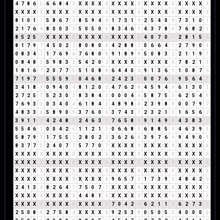
4
7
8
6
5
6
6
8
4
3
X
X
X
X
X
X
X
X
X
X
X
X
X
X
X
X
X
X
X
X
X
X
X
X
X
X
X
X
X
X
X
X
X
X
X
X
X
X
X
X
X
X
X
X
X
X
X
X
X
X
8
1
0
1
1
5
8
6
7
4
8
5
9
4
4
1
7
3
1
4
2
5
4
0
4
7
3
1
0
1
2
1
7
6
4
8
0
0
3
3
5
0
5
0
5
8
3
4
6
1
4
3
7
8
6
7
6
8
2
1
8
5
2
5
7
X
X
X
X
X
X
X
X
X
X
X
X
X
X
X
4
0
7
0
7
2
8
1
5
6
8
1
7
9
7
4
5
0
2
2
8
0
8
0
8
4
2
8
8
7
0
6
6
4
1
2
7
9
0
9
0
8
3
4
7
1
7
6
9
6
7
6
8
0
8
9
1
8
9
8
5
0
8
3
2
2
1
1
9
1
0
8
4
8
3
5
9
8
3
2
5
4
2
0
2
X
X
X
X
X
X
X
X
X
X
7
8
2
1
3
1
8
1
6
7
2
0
7
7
5
5
1
0
8
8
6
4
4
0
4
9
1
3
6
9
1
0
8
7
6
7
1
9
7
7
5
5
5
9
5
0
4
6
8
5
2
4
2
3
5
0
0
7
6
4
9
5
6
4
1
3
4
1
8
9
0
9
4
0
4
8
1
2
0
2
4
7
6
2
8
4
5
9
4
4
6
1
3
0
3
2
7
2
5
7
5
2
3
0
3
8
3
8
4
3
0
0
0
4
4
5
8
7
5
3
6
2
5
4
9
7
6
9
3
3
0
3
4
0
4
6
1
8
4
3
4
8
9
8
8
2
3
9
8
8
0
0
7
9
7
4
8
3
3
6
5
8
9
0
9
3
7
6
0
6
3
7
4
3
7
2
3
2
1
3
1
6
5
6
2
3
9
1
1
2
4
2
4
8
3
2
4
6
3
9
7
6
5
8
4
9
1
4
9
4
4
3
8
3
2
5
5
4
6
1
0
0
4
2
6
1
1
2
1
3
0
6
6
8
5
6
8
8
5
4
4
6
3
9
3
5
8
7
9
7
1
7
5
5
1
2
8
0
2
2
3
6
2
6
8
3
9
7
6
4
9
4
9
0
9
8
3
7
7
5
2
4
0
7
7
5
7
7
0
7
X
X
X
X
X
X
X
X
X
X
X
X
X
X
X
X
X
X
X
X
X
X
X
X
X
X
X
X
X
X
X
X
X
X
X
X
X
X
X
X
X
X
X
X
X
X
X
X
X
X
X
X
X
X
X
X
X
X
X
X
X
X
X
X
X
X
X
X
X
X
X
X
X
X
X
X
X
X
X
X
X
X
X
X
X
X
X
X
X
X
X
X
X
X
X
X
X
X
X
X
X
X
X
X
X
X
X
X
X
X
X
X
X
X
X
X
X
X
X
X
9
6
5
7
3
1
7
3
9
3
4
8
4
2
6
2
4
1
3
4
8
2
6
4
1
7
5
0
7
7
X
X
X
X
X
X
X
X
X
X
X
X
X
X
X
X
X
X
X
X
X
X
X
X
X
4
4
8
1
9
X
X
X
X
X
X
X
X
X
X
X
X
X
X
X
X
X
X
X
X
X
X
X
X
X
X
X
X
X
X
7
0
4
2
6
6
2
1
1
2
6
2
7
3
1
2
5
0
8
8
2
7
5
8
4
X
X
X
X
X
9
2
5
3
8
0
5
0
5
5
4
0
0
0
0