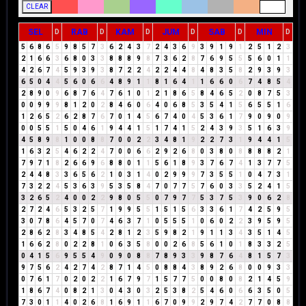
CLEAR
SEL
RAB
KAM
JUM
SAB
MIN
D
D
D
D
D
D
5
6
8
6
5
9
8
5
7
3
6
2
4
3
7
2
4
3
6
9
3
9
1
9
1
2
5
1
2
3
2
1
6
6
3
6
8
0
3
3
8
8
8
9
8
7
3
6
2
8
7
6
9
5
5
5
6
0
1
1
4
2
6
7
4
5
9
3
9
3
8
7
2
2
4
2
2
4
4
8
4
8
3
5
8
2
9
3
9
3
6
5
0
4
4
5
6
0
6
6
4
8
9
1
1
8
1
6
4
1
1
6
6
0
6
7
4
8
5
4
2
8
9
0
9
6
8
7
6
4
7
6
1
0
1
2
1
8
6
5
8
4
6
5
2
0
8
7
5
3
0
0
9
9
9
8
1
2
0
2
8
4
6
0
6
4
0
6
8
5
3
5
4
1
5
6
5
5
1
6
1
2
6
5
2
6
2
8
7
6
7
0
1
4
5
6
7
4
0
4
5
3
6
1
7
9
0
9
0
9
0
0
5
5
1
5
0
4
6
1
9
4
4
1
5
1
7
4
1
5
2
4
3
9
3
5
1
6
3
9
4
5
8
9
8
1
0
0
8
8
7
0
0
2
2
3
4
8
1
9
2
2
7
3
1
9
4
4
1
5
1
6
3
2
5
4
6
2
2
4
7
0
0
6
6
2
9
2
6
8
0
3
8
0
8
8
8
8
2
1
7
9
7
1
8
2
6
6
9
6
8
8
0
1
1
5
6
1
8
9
3
7
6
7
4
1
3
7
7
5
2
4
4
8
3
3
6
5
6
2
1
0
3
1
4
0
2
9
9
9
7
3
5
5
1
0
4
7
3
1
7
3
2
2
4
5
3
6
3
9
5
3
5
8
4
7
0
7
7
5
7
6
0
3
3
5
2
4
1
5
3
2
6
5
2
4
0
0
2
2
9
8
0
5
5
0
7
9
7
7
5
3
7
5
3
9
0
6
2
8
2
7
2
4
6
5
3
2
5
7
1
9
9
5
5
1
5
1
5
6
3
3
6
1
7
4
2
5
9
5
3
0
7
8
6
4
5
7
0
7
4
6
3
7
1
0
5
5
5
1
0
6
0
2
2
3
9
5
9
5
2
8
6
2
8
3
4
8
5
4
2
8
1
2
3
5
9
8
2
1
9
1
1
3
4
3
5
1
4
5
1
6
6
2
8
0
2
2
8
1
0
6
3
5
8
0
0
2
6
8
5
6
1
0
1
8
3
3
2
5
0
4
1
5
6
9
5
5
4
9
0
9
0
8
8
7
8
9
3
3
9
8
7
6
4
8
1
5
7
3
9
7
5
6
2
4
2
7
4
2
8
7
1
4
5
0
8
8
4
3
8
9
2
6
8
0
0
9
3
3
0
7
6
1
7
0
2
0
2
2
1
6
7
9
7
1
5
7
7
5
0
0
8
0
8
2
1
4
5
9
1
8
6
7
4
0
8
2
1
3
0
4
3
0
3
2
5
3
8
2
5
4
6
0
6
6
3
5
0
5
7
3
0
1
1
4
0
2
6
8
1
6
9
1
1
6
7
0
9
9
2
9
7
4
2
7
7
0
8
8