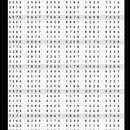
3
0
9
3
3
3
9
4
5
9
5
5
9
3
3
9
1
8
4
3
1
4
2
0
2
7
5
1
6
7
2
9
1
8
9
2
4
3
8
2
2
1
9
8
8
0
4
2
5
7
8
7
8
4
3
7
7
2
9
2
0
6
9
2
2
3
2
0
2
2
8
3
5
6
2
3
8
0
1
1
3
4
8
7
6
0
0
6
2
8
6
3
7
5
3
9
6
4
7
2
7
0
0
4
4
8
6
7
6
4
5
6
9
8
8
7
4
2
2
4
3
4
0
7
7
5
3
1
7
8
9
6
2
8
1
8
8
8
1
9
6
2
0
1
1
1
9
9
0
9
9
2
7
8
6
6
9
3
0
3
6
7
5
2
7
6
9
6
2
8
5
2
2
3
5
3
3
6
6
3
3
3
6
7
4
6
3
3
7
1
6
6
0
6
6
0
7
4
9
4
8
8
8
2
1
8
5
8
6
5
6
9
8
6
5
9
4
7
5
3
7
1
3
1
4
7
1
5
8
4
0
1
9
7
7
0
9
9
6
6
1
0
0
5
5
0
0
0
4
4
1
3
9
4
4
5
2
5
8
4
0
1
7
6
4
7
7
5
8
4
2
7
7
0
7
4
8
4
7
2
7
5
0
4
4
3
9
1
8
9
1
5
5
6
2
2
2
8
5
4
2
2
8
2
1
4
8
8
8
7
4
7
0
3
3
6
6
4
2
6
7
3
2
1
3
7
4
2
0
2
8
4
8
0
8
0
8
7
3
1
5
2
4
7
2
5
0
9
7
7
9
6
6
0
6
4
0
2
4
6
2
1
0
1
1
2
6
6
4
1
2
9
2
2
4
2
7
5
1
6
9
7
7
1
8
1
7
6
4
1
7
5
9
0
9
7
8
2
5
7
9
0
6
3
9
6
1
7
8
6
4
4
0
3
3
4
2
0
6
6
0
1
1
6
7
4
3
6
2
8
1
4
4
4
8
3
3
7
6
4
5
4
4
8
3
6
3
9
7
7
8
6
4
3
7
0
5
1
8
9
3
9
6
2
8
3
2
3
9
3
8
2
7
9
7
5
1
2
9
2
7
3
8
4
3
8
0
7
3
1
2
6
0
7
7
1
6
8
1
9
5
6
7
2
9
9
2
3
1
4
7
3
1
3
4
6
2
5
5
1
5
3
9
6
6
8
1
8
8
7
5
8
2
8
1
5
0
8
0
8
9
4
7
6
4
5
1
3
4
7
7
8
2
0
2
6
1
5
0
5
2
3
7
0
7
5
6
7
9
7
0
7
9
5
5
5
3
9
3
3
4
6
6
3
9
1
5
7
9
7
8
3
9
2
2
1
9
3
8
2
5
1
7
3
1
7
0
4
6
1
0
1
3
1
4
0
6
0
1
1
0
1
9
9
9
3
5
8
7
6
0
2
8
6
5
0
6
8
0
8
8
9
2
0
2
7
9
1
9
1
1
4
5
6
2
6
9
7
6
4
0
1
8
4
3
0
5
9
3
3
8
2
1
2
3
1
9
2
8
1
6
2
6
8
5
6
2
7
4
2
7
3
7
4
2
8
3
3
0
3
0
8
6
7
4
3
8
6
5
2
7
0
6
9
6
3
7
6
0
6
4
1
6
5
2
6
2
0
4
4
5
1
7
6
4
3
2
4
0
4
8
5
6
5
2
1
3
3
8
2
5
6
2
6
8
0
1
3
1
4
7
9
0
3
3
0
9
0
9
9
0
1
1
6
7
3
3
5
4
9