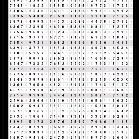
3
5
9
0
9
2
3
8
9
8
8
8
9
5
5
4
5
4
7
2
2
7
7
2
9
4
7
1
1
2
7
7
4
5
9
1
8
2
2
4
1
3
3
5
8
0
4
3
5
8
9
7
7
3
1
1
7
2
9
2
3
4
8
6
5
2
2
4
6
1
0
6
1
1
2
7
1
8
6
5
9
9
3
1
4
6
9
9
2
2
5
0
3
6
9
5
4
8
8
7
2
5
6
3
9
8
1
8
9
8
3
1
1
8
9
7
1
2
6
8
3
5
7
8
6
4
9
9
3
3
1
4
0
3
3
2
0
8
5
4
4
4
7
8
6
2
7
1
3
4
6
3
6
7
4
2
3
9
5
5
4
6
9
8
8
5
3
6
6
3
0
8
1
1
2
8
2
7
5
3
9
7
5
4
9
9
6
0
2
2
1
3
2
3
5
6
0
1
3
4
4
0
5
3
8
7
9
9
3
3
8
7
1
6
7
3
7
7
1
8
6
7
7
1
8
9
1
7
3
1
6
1
5
3
8
1
8
4
5
9
7
1
5
4
9
9
7
2
1
3
9
6
8
2
1
8
6
6
6
3
8
1
3
6
9
1
4
1
3
4
6
3
9
0
9
3
7
7
7
5
1
8
5
4
9
9
8
3
1
4
4
0
7
8
6
4
5
3
4
7
0
1
0
3
3
5
2
5
7
3
0
4
4
1
5
6
6
9
7
7
7
2
3
2
5
6
4
5
8
4
3
1
7
9
7
0
0
7
2
9
5
9
6
2
8
8
7
4
9
4
1
6
6
0
6
7
2
9
4
4
6
4
4
7
2
7
3
3
2
5
7
6
3
2
5
7
7
0
2
2
1
7
9
3
3
5
1
2
2
4
3
4
7
7
5
1
7
2
3
5
0
8
5
8
4
1
0
9
3
3
7
2
0
1
1
9
6
2
0
2
3
2
7
6
4
0
9
7
6
4
8
1
3
6
9
5
9
6
8
5
1
8
5
7
3
4
2
3
0
3
9
1
4
8
3
3
8
7
8
6
9
8
6
1
7
9
4
9
5
5
5
2
1
5
6
X
X
X
X
X
1
3
6
8
5
7
0
5
8
4
4
8
2
1
3
6
9
9
3
3
1
7
4
3
7
5
1
4
7
2
4
6
7
5
3
7
9
1
8
9
4
7
9
9
9
3
6
5
8
4
8
8
3
1
4
9
6
8
3
2
7
7
1
4
5
9
1
9
9
9
5
4
4
4
8
9
3
4
4
8
5
0
8
1
9
7
1
9
2
2
2
4
9
6
6
2
8
6
6
3
1
8
1
0
1
4
4
4
1
5
6
5
6
1
7
3
6
3
0
3
3
5
8
2
1
5
9
4
7
2
5
3
9
1
1
4
6
4
0
4
1
5
3
8
2
5
0
1
3
4
0
5
7
5
3
0
1
6
2
8
5
3
5
2
7
6
5
7
6
4
0
3
9
4
4
5
6
4
2
6
2
7
3
3
6
1
0
6
7
4
7
1
4
8
3
9
3
1
9
1
3
3
3
8
2
6
2
8
4
3
8
8
9
9
9
5
1
7
3
1
2
3
7
6
4
7
5
9
0
9
7
0
6
6
3
5
1
1
5
6
1
3
4
7
2
0
7
9
9
9
5
6
6
2
8
4
0
7
0
7
2
9
5
8
4
5
3
4
4
8
0
2
1
7
8
9
8
3
1
4
3
8
1
2
3
7
4
2
9
2
1
0
4
8
3
5
1
9
5
5
1
6
8
7
6
9
4
1
6
7
2
4
7
5
3
2
4
5
4
9
8
7
7
3
1
5
6
0
4
4