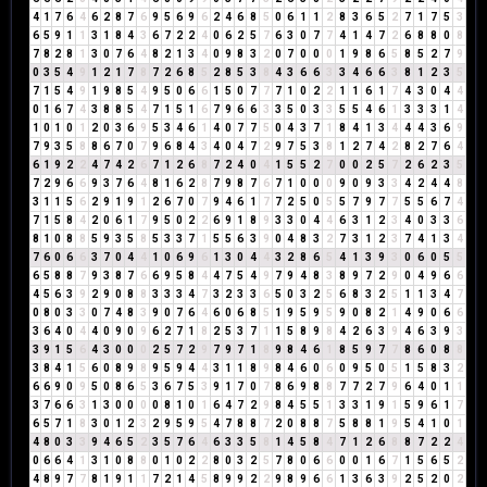
4
1
7
6
4
6
2
8
7
6
9
5
6
9
6
2
4
6
8
5
0
6
1
1
2
8
3
6
5
2
7
1
7
5
3
6
5
9
1
1
3
1
8
4
3
6
7
2
2
4
0
6
2
5
7
6
3
0
7
7
4
1
4
7
2
6
8
8
0
8
7
8
2
8
1
3
0
7
6
4
8
2
1
3
4
0
9
8
3
2
0
7
0
0
0
1
9
8
6
5
8
5
2
7
9
0
3
5
4
9
1
2
1
7
8
7
2
6
8
5
2
8
5
3
8
4
3
6
6
3
3
4
6
6
3
8
1
2
3
5
7
1
5
4
9
1
9
8
5
4
9
5
0
6
6
1
5
0
7
7
7
1
0
2
2
1
1
6
1
7
4
3
0
4
4
0
1
6
7
4
3
8
8
5
4
7
1
5
1
6
7
9
6
6
3
3
5
0
3
3
5
5
4
6
1
3
3
3
1
4
1
0
1
0
1
2
0
3
6
9
5
3
4
6
1
4
0
7
7
5
0
4
3
7
1
8
4
1
3
4
4
4
3
6
9
7
9
3
5
8
8
6
7
0
7
9
6
8
4
3
4
0
4
7
2
9
7
5
3
8
1
2
7
4
2
8
2
7
6
4
6
1
9
2
2
4
7
4
2
6
7
1
2
6
8
7
2
4
0
4
1
5
5
2
7
0
0
2
5
7
2
6
2
3
5
7
2
9
6
6
9
3
7
6
4
8
1
6
2
8
7
9
8
7
6
7
1
0
0
0
9
0
9
3
3
4
2
4
4
8
3
1
1
5
6
2
9
1
9
1
2
6
7
0
7
9
4
6
1
7
7
2
5
0
5
5
7
9
7
7
5
5
6
7
4
7
1
5
8
4
2
0
6
1
7
9
5
0
2
2
6
9
1
8
9
3
3
0
4
4
6
3
1
2
3
4
0
3
3
6
8
1
0
8
8
5
9
3
5
8
5
3
3
7
1
5
5
6
3
9
0
4
8
3
2
7
3
1
2
3
7
4
1
3
4
7
6
0
6
6
3
7
0
4
4
1
0
6
9
6
1
3
0
4
4
3
2
8
6
5
4
1
3
9
3
0
6
0
5
5
6
5
8
8
7
9
3
8
7
6
6
9
5
8
4
4
7
5
4
9
7
9
4
8
3
8
9
7
2
9
0
4
9
6
6
4
5
6
3
9
2
9
0
8
8
3
3
3
4
7
3
2
3
3
6
5
0
3
2
5
6
8
3
2
5
1
1
3
4
7
0
8
0
3
3
0
7
4
8
3
9
0
7
6
4
6
0
6
8
5
1
9
5
9
5
9
0
8
2
1
4
9
0
6
6
3
6
4
0
4
4
0
9
0
9
6
2
7
1
8
2
5
3
7
1
1
5
8
9
8
4
2
6
3
9
4
6
3
9
3
3
9
1
5
6
4
3
0
0
0
2
5
7
2
9
7
9
7
1
8
9
8
4
6
1
8
5
9
7
7
8
6
0
8
8
3
8
4
1
5
6
0
8
9
8
9
5
9
4
4
3
1
1
8
9
8
4
6
0
6
0
9
5
0
5
1
5
8
3
2
6
6
9
0
9
5
0
8
6
5
3
6
7
5
3
9
1
7
0
7
8
6
9
8
8
7
7
2
7
9
6
4
0
1
1
3
7
6
6
3
1
3
0
0
0
0
8
1
0
1
6
4
7
2
9
8
4
5
5
1
3
3
1
9
1
5
9
6
1
7
6
5
7
1
8
3
0
1
2
3
2
9
5
9
5
4
7
8
8
7
2
0
8
8
7
5
8
8
1
9
5
4
1
0
1
4
8
0
3
3
9
4
6
5
2
3
5
7
6
4
6
3
3
5
8
1
4
5
8
4
7
1
2
6
8
8
7
2
2
4
0
6
6
4
1
3
1
0
8
8
0
1
0
2
2
8
0
3
2
5
7
8
0
6
6
0
0
1
6
7
1
5
6
5
2
4
8
9
7
7
8
1
9
1
1
7
2
1
4
5
8
9
9
2
2
9
8
9
6
6
1
3
6
3
9
2
5
2
0
2