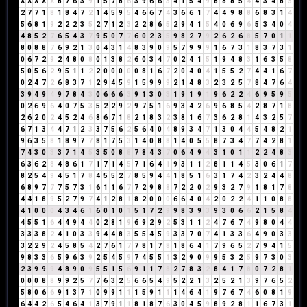
X
X
X
X
X
8
7
6
3
9
1
5
7
8
6
3
9
6
6
3
4
1
5
4
9
8
8
8
5
4
4
3
4
8
3
2
7
7
1
8
1
8
4
7
2
1
4
5
9
5
4
6
6
7
4
3
6
6
1
7
4
4
9
8
8
6
8
3
1
4
5
6
8
1
9
2
2
2
3
5
2
7
1
2
3
2
2
8
6
5
2
9
4
1
5
4
0
6
9
6
5
3
4
0
4
4
8
5
2
7
6
5
4
3
7
9
5
0
7
7
6
0
2
3
5
9
8
2
7
9
2
6
2
6
8
5
7
0
1
1
8
0
8
8
7
6
9
2
1
3
0
4
3
1
4
8
3
9
0
9
5
7
9
9
9
1
6
7
3
1
8
3
7
3
1
0
6
7
2
9
2
4
8
0
8
0
1
3
8
2
6
0
3
4
7
0
2
4
1
5
1
9
4
8
3
1
6
3
5
8
5
0
5
6
2
9
5
1
1
2
2
0
0
0
0
0
8
1
6
7
2
0
4
0
4
1
5
5
2
7
4
4
1
6
7
0
2
4
7
2
6
8
3
7
1
2
9
4
5
9
1
5
9
9
9
2
1
4
8
3
2
3
2
5
7
8
4
7
6
4
3
9
4
9
4
9
7
8
4
3
0
6
6
6
3
9
1
3
0
3
1
9
1
9
1
9
6
2
2
4
6
9
5
9
5
0
2
6
9
6
4
0
7
5
3
5
2
2
9
2
9
7
5
1
6
9
3
4
2
6
9
6
8
5
4
2
8
7
1
8
2
6
2
0
2
4
5
2
4
6
8
6
7
1
8
2
1
8
3
2
3
8
1
6
7
3
6
2
8
1
4
3
2
5
7
6
7
1
3
4
4
7
1
2
3
3
7
5
6
2
5
6
4
0
4
8
9
3
4
7
1
3
0
4
4
5
4
8
2
1
9
6
3
5
8
1
8
9
7
7
8
1
7
5
3
1
4
0
8
8
1
4
0
5
5
8
7
3
4
7
7
4
2
8
1
7
4
3
0
3
3
7
1
4
5
3
5
0
8
8
7
8
4
3
7
0
6
4
9
4
3
1
0
1
1
2
2
4
8
3
6
3
6
2
8
4
8
6
1
7
1
7
1
4
5
7
1
6
4
1
9
3
1
1
2
8
1
1
4
5
3
0
6
1
7
8
2
5
4
9
4
5
1
7
8
4
5
5
2
7
8
5
9
4
4
1
8
5
1
6
3
1
7
4
2
3
2
4
4
8
6
8
9
7
7
7
5
7
3
1
6
1
1
6
7
7
2
9
8
8
7
2
2
0
2
9
3
2
7
9
1
8
1
7
8
4
4
1
8
9
5
2
7
9
7
4
1
2
8
1
8
2
0
0
0
6
6
4
0
4
2
0
2
2
4
1
1
0
8
8
4
1
0
0
0
4
3
4
6
1
6
0
1
0
1
5
1
7
2
9
9
8
3
9
3
9
3
0
6
6
2
1
5
8
4
4
5
5
1
6
4
4
9
4
4
0
2
8
1
9
6
9
2
9
2
5
3
1
1
2
4
7
6
7
4
9
8
0
4
4
3
3
3
8
2
4
1
0
3
3
9
4
4
8
3
5
5
4
5
9
3
3
7
0
7
4
1
3
3
6
4
9
0
3
3
3
2
2
9
2
4
5
8
5
4
2
7
6
1
7
7
8
1
7
8
1
8
6
4
1
7
9
6
5
2
7
9
4
1
5
9
8
3
3
6
5
9
6
3
9
2
5
4
5
9
7
4
5
5
1
3
2
9
0
9
9
5
3
2
5
9
7
3
0
3
2
3
9
9
9
4
8
9
0
9
5
5
1
5
6
9
1
1
7
8
2
7
8
3
2
8
4
1
7
8
0
7
2
8
1
0
0
0
8
8
9
9
2
5
7
7
6
3
2
5
6
6
5
4
9
5
2
2
1
3
2
5
2
1
3
9
7
6
5
2
5
8
0
6
6
9
1
3
7
1
0
9
9
1
1
1
5
9
1
1
1
4
6
4
1
9
7
6
7
4
6
0
8
1
9
6
4
4
2
6
5
4
6
4
1
3
7
9
1
1
8
1
8
7
6
3
0
4
5
9
8
9
2
8
1
1
6
7
3
1