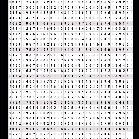
5
3
4
1
5
7
7
8
8
7
7
2
1
9
1
9
1
1
0
1
5
3
8
4
3
2
0
6
5
2
7
3
2
9
2
2
5
5
7
3
3
0
3
2
5
8
3
3
2
5
0
7
3
9
3
9
4
2
6
8
0
2
8
5
4
9
7
5
7
3
7
1
5
6
2
9
1
9
6
6
8
3
5
3
8
4
3
1
2
3
9
0
9
1
1
1
4
9
6
6
5
9
9
4
4
4
1
5
0
5
4
6
9
1
1
2
3
8
5
4
3
4
7
8
6
1
3
6
0
6
0
5
7
7
5
2
3
7
4
2
4
6
5
2
7
0
6
0
1
1
0
9
7
5
3
9
8
7
2
9
9
7
5
0
5
8
5
7
4
2
5
5
1
4
5
2
9
5
4
9
2
1
7
1
8
4
6
5
9
5
0
2
9
6
6
1
6
2
6
8
7
0
8
9
8
0
3
2
1
3
9
4
0
9
9
8
7
6
7
4
5
1
9
6
6
1
0
9
9
9
1
1
5
9
5
3
9
3
3
6
7
9
4
6
1
5
4
8
7
6
5
6
4
9
4
8
3
9
2
2
3
9
9
8
8
6
4
8
4
3
9
5
0
1
1
0
8
9
7
7
4
9
6
8
5
0
5
7
4
2
9
2
1
8
9
0
8
2
3
5
9
0
9
1
1
6
1
1
9
1
4
9
5
2
7
2
4
5
8
4
7
5
2
2
4
7
3
4
1
5
1
9
1
0
1
8
1
3
9
3
4
9
6
0
6
1
9
3
4
7
5
1
2
7
9
8
3
7
8
6
2
2
5
1
6
4
2
9
2
2
2
0
7
6
4
9
3
4
5
9
1
1
2
7
9
1
7
6
3
9
2
8
4
0
4
0
5
4
8
3
7
5
8
3
2
3
0
8
8
7
0
7
6
7
4
9
1
2
5
7
9
4
6
3
9
8
6
7
6
4
4
1
7
8
6
9
6
0
0
0
5
1
7
0
7
5
5
6
5
2
3
6
4
0
4
7
2
4
0
4
6
3
7
0
7
4
8
0
6
6
6
8
7
9
7
7
8
0
2
2
1
1
2
2
4
1
8
2
5
7
6
1
3
4
7
3
2
1
4
5
5
7
6
3
9
1
0
6
1
7
2
5
5
4
9
7
0
2
2
4
3
9
1
6
7
2
8
5
3
8
4
0
3
8
2
7
7
3
7
1
3
5
2
5
7
8
5
1
8
9
8
3
8
4
3
3
8
8
5
4
4
0
3
5
8
5
2
4
9
4
4
1
7
6
4
6
4
6
1
7
0
5
0
2
2
0
4
3
5
8
7
9
3
9
3
6
5
9
7
7
9
6
7
6
4
4
5
9
5
5
9
2
2
9
2
8
9
2
4
6
8
2
4
4
8
3
6
6
2
8
3
6
4
7
2
7
8
1
7
8
8
3
3
7
1
0
6
4
7
2
5
6
0
7
7
3
3
8
2
1
4
8
0
2
2
7
7
2
9
2
7
8
3
8
2
2
0
5
2
7
3
4
2
5
7
3
3
6
2
8
8
9
2
6
8
6
4
9
6
6
3
1
1
3
4
6
0
5
9
5
5
0
0
2
2
9
5
7
5
3
6
0
4
0
4
4
5
5
0
5
9
1
9
0
9
9
3
6
5
2
9
7
0
6
6
0
2
9
9
9
0
9
7
4
2
7
7
9
5
5
8
7
2
9
2
2
9
6
6
3
8
7
6
4
1
2
6
8
1
9
8
2
1
4
5
7
6
2
5
7
6
7
2
7
9
6
6
2
2
4
8
5
0
6
6
9
7
4
2
6
0
6
8
0
8
5
2
7
0
7
0
8
5
3
8
1
4
6
6
3
4
0
9
8
8
0
9
5
9
5
8
5
9
3
3
9
4
5
2
7
5
6
6
1
7
6
5
7
7
5
1
4
9
4
4
1
8
4
4
8
7
5
6
1
7
0
7
2
1
3
4
0
2
6
8
7
7
7
0
7
1
9
6
1
7
2
0
3
9
3
7
2
0
6
6
1
2
0
5
5