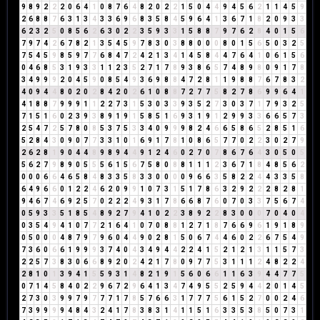
9
8
9
2
2
2
0
6
4
1
0
8
7
6
4
8
2
0
2
2
1
5
0
4
4
9
4
5
6
2
1
1
4
5
9
2
6
8
8
7
6
3
1
3
4
3
3
6
9
6
8
3
5
8
4
5
9
6
4
1
3
6
7
1
8
2
0
9
3
3
6
2
3
2
5
0
8
5
6
2
6
3
0
2
2
3
5
9
3
3
1
5
8
8
7
9
7
6
2
8
4
0
1
5
6
7
9
7
4
2
6
7
8
2
1
3
5
4
5
9
7
8
3
0
3
8
8
0
0
0
8
0
1
5
6
5
0
3
2
5
7
5
4
5
9
8
5
9
7
7
6
8
4
7
2
4
2
1
3
4
1
4
5
8
4
4
7
6
4
1
0
6
1
5
6
0
4
6
8
5
3
1
9
3
3
1
1
2
3
5
2
7
1
7
8
9
3
8
6
5
7
4
8
9
8
0
9
1
7
8
3
4
9
9
9
2
0
4
5
9
0
8
5
4
9
3
6
9
8
8
4
7
2
8
1
1
9
8
8
7
6
7
8
3
2
4
0
9
4
4
8
0
2
0
2
8
4
2
0
2
6
1
0
8
8
7
2
7
7
5
8
2
7
8
6
9
9
6
4
1
4
1
8
8
7
9
9
9
1
1
2
2
7
3
1
5
3
0
3
3
9
3
5
2
7
3
0
3
7
1
7
9
3
2
5
7
1
5
1
6
0
2
3
9
3
8
9
1
9
1
5
8
5
1
6
9
3
1
9
1
2
9
9
3
3
6
6
5
7
3
2
5
4
7
2
5
7
8
0
8
5
3
7
5
3
3
4
0
9
9
9
8
2
4
6
6
5
8
6
5
2
8
5
1
6
5
2
8
4
3
0
9
0
7
7
3
3
1
0
1
6
9
1
7
8
1
0
8
6
5
7
7
0
2
2
3
0
2
7
9
2
6
2
8
1
9
0
4
4
8
9
8
9
4
4
9
1
2
4
6
0
2
7
0
7
8
6
7
6
4
3
0
5
0
5
5
6
2
7
9
8
9
0
5
5
5
6
1
5
6
7
5
8
0
8
8
1
1
1
2
3
6
7
1
8
4
8
5
6
2
0
0
0
6
6
4
6
5
8
4
8
3
3
5
8
3
3
0
0
0
0
9
6
6
3
5
8
2
2
4
4
3
3
5
8
6
4
9
6
6
0
1
2
2
4
6
2
0
9
9
1
0
7
3
1
5
1
7
8
6
3
2
9
2
2
2
8
2
8
1
9
4
6
7
4
6
9
2
5
7
0
2
2
2
4
9
3
1
7
8
6
6
8
7
6
0
7
0
3
3
7
5
6
7
4
0
5
9
3
3
5
1
8
5
4
8
9
2
7
9
4
1
0
2
2
3
8
9
2
2
8
3
0
0
0
7
0
4
0
4
0
3
5
4
9
4
1
0
7
7
2
1
6
4
1
0
7
0
8
8
1
2
7
1
8
7
6
6
9
6
1
9
1
8
9
0
5
0
0
0
4
8
7
9
7
9
6
0
4
4
9
0
2
8
1
5
0
6
7
4
4
6
0
2
2
6
7
5
4
9
7
3
6
0
6
6
1
9
9
9
3
7
4
0
4
3
4
9
4
4
2
2
4
1
5
2
1
2
1
3
1
1
5
7
3
2
2
5
7
3
8
3
0
6
6
8
9
2
0
2
4
2
1
7
8
0
9
7
7
5
3
1
1
1
2
4
8
2
2
4
2
8
1
0
1
3
9
4
1
5
5
9
3
1
4
8
2
1
9
1
5
6
0
6
6
1
1
6
3
9
4
4
7
7
5
0
7
1
4
5
8
4
0
2
2
9
6
7
2
9
6
4
1
3
4
7
4
9
5
5
2
5
9
4
4
2
0
1
4
5
2
7
3
0
3
9
9
7
9
7
7
7
1
7
8
5
7
6
6
3
1
7
7
7
5
6
1
5
2
7
0
0
2
4
6
7
3
9
9
9
9
4
8
4
3
2
4
1
7
8
3
8
3
1
4
1
1
5
1
6
3
3
5
3
8
5
0
7
3
1