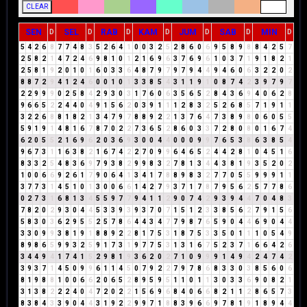
CLEAR
SEN
SEL
RAB
KAM
JUM
SAB
MIN
D
D
D
D
D
D
D
5
4
2
6
8
7
7
4
8
3
5
2
6
4
1
0
0
3
2
5
2
8
6
0
6
9
5
8
9
8
8
4
2
5
7
2
5
8
2
1
4
7
2
4
6
9
8
1
0
1
2
1
6
9
6
3
7
6
9
6
1
0
3
7
1
9
1
8
2
1
2
5
8
1
9
2
0
1
0
1
6
0
3
3
6
4
8
7
9
7
9
7
9
4
4
9
4
6
0
6
3
2
2
0
2
8
8
7
2
9
4
1
2
4
6
0
0
1
0
1
3
3
8
5
4
3
1
1
9
1
0
8
7
4
2
3
9
7
9
7
2
2
9
9
9
0
2
5
8
4
2
9
3
0
3
1
7
6
0
6
3
5
6
5
2
8
4
3
6
9
4
0
6
2
8
9
6
6
5
2
2
4
4
0
4
9
1
5
6
2
0
3
9
1
1
1
2
8
3
2
5
2
6
8
5
7
1
9
1
1
3
2
2
6
8
8
1
8
2
1
3
4
7
9
7
8
8
9
2
2
1
3
7
6
4
7
3
8
9
8
0
6
0
5
5
5
9
1
9
1
4
8
1
6
7
8
7
0
2
2
7
3
6
5
2
8
6
0
3
3
7
2
8
0
8
0
1
6
7
4
6
2
0
5
5
2
1
6
9
6
2
0
3
6
9
3
0
0
4
4
0
0
0
9
9
7
6
5
3
8
6
3
8
5
4
9
6
7
3
1
1
6
3
8
2
1
6
7
4
2
2
7
0
9
9
6
4
6
5
2
4
4
2
8
1
0
4
5
1
6
8
3
3
2
5
4
8
3
6
9
7
9
3
8
2
9
9
8
3
2
7
8
1
3
4
4
3
8
1
9
3
5
2
0
2
1
0
0
6
6
9
2
6
1
7
9
0
6
4
1
3
4
1
7
8
8
9
8
3
2
7
7
0
5
5
9
9
9
1
1
3
7
7
3
1
4
5
1
0
1
3
0
0
6
6
1
4
2
7
9
3
7
1
7
8
7
9
5
6
2
5
7
7
8
6
0
2
7
3
1
6
8
1
3
4
5
5
9
7
7
9
4
1
1
2
9
0
7
4
2
9
3
9
4
4
7
0
4
8
3
7
8
2
0
2
9
3
0
4
4
5
3
3
9
3
9
3
7
0
7
1
5
1
2
3
3
8
5
6
2
7
9
1
5
6
5
8
3
0
3
6
2
9
5
5
2
5
7
8
6
4
4
3
4
7
7
9
8
7
6
5
9
0
4
4
6
9
0
4
4
3
3
0
9
9
3
8
1
9
1
8
8
9
2
2
8
1
7
5
3
1
8
7
5
3
3
5
0
1
1
1
0
5
4
9
8
9
8
6
5
9
9
3
2
5
9
1
7
3
1
9
7
7
5
3
1
3
1
6
7
5
2
3
7
1
6
6
4
2
6
3
4
4
9
4
1
7
4
1
5
2
9
8
1
9
3
6
2
0
2
7
1
0
9
9
9
1
4
9
4
2
4
7
4
2
3
9
3
7
1
4
5
0
9
9
6
1
1
4
5
0
7
9
2
2
7
9
7
8
6
8
3
3
0
3
8
5
6
0
6
8
1
9
8
8
1
0
0
6
6
2
0
6
5
2
8
9
5
9
5
1
1
0
1
1
3
0
3
3
6
9
0
8
2
1
3
1
3
8
2
2
2
4
0
4
7
2
0
2
2
1
5
6
9
6
8
4
0
6
6
8
2
1
1
2
8
6
5
7
3
8
3
8
4
3
3
9
0
4
4
3
1
9
2
2
9
9
7
1
8
8
3
9
6
6
9
7
8
1
9
1
8
9
4
4