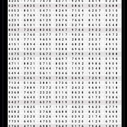
4
2
3
5
8
1
7
1
3
4
7
4
7
0
7
4
3
7
1
8
9
2
9
5
5
4
4
1
9
1
0
2
2
9
2
0
2
9
1
1
4
8
3
5
8
4
0
1
1
2
8
7
9
4
4
0
8
6
1
7
5
5
7
4
2
3
6
8
8
7
0
0
5
3
8
8
0
1
1
2
5
4
7
1
8
8
2
4
9
4
7
1
5
4
9
6
2
0
7
7
5
3
1
0
1
1
0
7
0
7
0
7
6
9
6
7
0
5
3
8
9
9
0
6
6
8
2
4
7
2
1
6
5
9
5
4
7
0
2
2
6
2
3
1
4
6
8
8
3
2
6
1
2
9
2
3
4
7
6
4
7
6
6
9
6
8
1
7
0
7
0
4
9
2
2
2
2
3
8
2
6
1
0
1
1
9
0
3
9
3
2
3
8
5
4
3
2
7
0
7
8
4
1
5
6
4
5
4
8
3
8
0
6
7
4
7
2
6
4
1
8
3
4
5
9
5
4
4
7
2
9
7
4
4
8
2
9
2
2
4
2
2
3
5
8
2
1
0
0
0
0
7
6
0
6
3
0
7
7
5
0
7
1
7
8
9
0
3
6
9
7
8
1
3
4
4
9
7
2
9
1
5
1
8
9
7
7
1
9
1
9
6
5
9
5
8
4
2
9
2
2
8
8
5
4
2
5
3
7
1
7
8
8
9
8
4
1
5
1
6
0
8
9
4
4
4
8
0
3
3
3
0
8
4
3
6
8
2
8
1
3
6
0
1
1
4
9
1
5
6
8
0
4
3
7
1
5
3
8
2
0
1
3
1
4
9
3
8
8
7
6
9
6
0
6
1
3
6
5
2
8
7
8
3
2
1
0
7
5
3
5
9
5
1
6
5
6
7
2
9
1
2
4
4
8
9
7
9
3
3
4
1
1
0
1
1
0
8
8
7
8
2
4
0
4
3
7
9
1
1
0
9
5
4
9
6
6
9
7
7
7
4
9
9
9
9
8
1
4
5
0
1
9
6
6
4
7
1
1
2
8
8
2
1
3
5
7
1
5
6
8
0
0
9
9
7
4
9
2
2
8
9
8
6
5
9
9
0
9
9
4
4
9
8
8
7
9
1
1
2
4
5
4
4
8
7
6
5
3
8
1
1
3
2
5
0
3
4
8
3
5
8
1
3
4
5
4
9
4
4
2
3
5
8
4
5
6
1
1
2
8
3
4
6
1
0
4
8
7
6
1
4
1
8
9
4
0
1
8
9
6
3
9
1
1
5
4
6
1
7
9
7
6
3
9
7
4
5
9
5
5
6
9
4
4
7
2
5
9
5
0
0
3
9
3
7
1
3
4
7
5
1
0
6
6
3
8
8
1
9
0
7
3
6
9
5
1
0
2
2
0
8
0
1
1
5
1
1
8
9
7
6
6
0
6
7
8
8
9
8
7
3
7
2
9
5
1
9
7
7
2
4
3
2
5
9
6
8
9
8
7
5
1
8
9
8
3
6
8
5
7
4
6
7
4
2
3
2
0
2
5
1
1
6
7
8
6
3
8
2
6
4
5
3
8
3
1
6
4
1
1
9
6
1
7
6
6
4
0
4
3
9
2
9
2
0
1
2
3
5
5
9
0
9
9
6
1
7
0
7
7
0
8
6
5
5
4
2
7
9
2
0
7
3
1
6
3
7
9
7
9
8
1
9
1
3
2
5
3
8
6
0
3
0
3
2
2
2
0
2
0
3
1
8
9
0
6
2
5
7
1
1
4
7
2
1
1
3
7
1
4
6
2
0
2
9
6
2
3
5
6
7
7
9
7
8
5
8
2
1
1
4
6
1
7
3
7
6
8
5
6
6
8
8
7
2
0
6
3
9
8
4
2
5
7
9
6
6
8
5
5
8
3
8
2
2
0
2
0
2
3
0
2
6
8
9
1
9
6
6
0
3
9
2
2
2
1
7
4
2
5
4
9
5
5
7
7
3
9
3
6
4
5
1
6
4
7
5
5
1
5
5
6
3
9
5
3
2
0
2
4
1
2
9
2
6
7
3
5
8
3
7
6
0
6
4
7
1
8
9
6
9
8
1
9
2
6
4
2
6
5
1
7
6
4
7
9
4
4
8
1
4
9
2
2