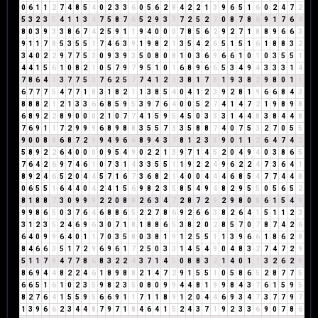
0
6
1
1
2
7
4
8
5
4
0
2
3
3
6
0
5
6
2
8
4
2
2
1
3
9
6
5
1
6
0
2
4
7
2
5
3
2
3
5
4
1
1
3
4
7
5
8
7
6
5
2
9
3
3
7
2
5
2
7
0
8
7
8
6
9
1
7
6
4
8
0
3
9
3
3
8
6
7
4
2
5
9
1
1
9
4
0
0
0
7
8
5
6
2
9
2
7
1
8
8
9
6
6
3
9
1
1
7
8
5
3
5
5
1
7
4
6
3
9
1
9
8
2
1
3
5
4
2
6
5
1
5
1
6
1
8
8
3
2
3
4
0
2
2
9
7
7
5
3
0
9
3
9
3
5
0
8
0
8
1
0
3
6
9
6
6
1
0
1
0
3
5
5
1
4
4
1
5
6
1
0
8
2
1
0
5
7
9
7
9
5
1
0
1
6
8
9
6
6
5
3
4
9
4
3
3
3
1
4
7
8
6
4
1
3
7
7
5
3
7
6
2
5
7
7
4
1
2
3
3
8
1
7
8
1
9
3
8
2
9
8
0
1
1
6
7
7
7
5
4
7
7
1
8
3
1
8
2
1
1
3
8
5
4
0
4
1
2
3
9
2
8
1
9
6
6
8
4
3
8
8
8
2
1
2
1
3
3
6
6
8
5
9
5
3
9
7
6
4
0
0
5
2
7
4
1
4
7
2
1
9
8
9
8
6
8
9
2
2
8
9
0
0
0
2
1
0
7
7
4
1
5
9
5
4
5
0
3
3
3
1
4
4
8
3
8
4
4
8
7
6
9
1
1
7
2
9
9
9
6
8
9
8
8
3
5
5
7
3
3
5
8
8
7
4
0
7
5
3
2
7
0
5
5
9
0
0
8
8
6
8
7
2
9
9
4
9
6
6
8
9
4
3
7
8
1
2
3
5
9
0
1
1
2
6
4
7
4
2
5
8
9
2
2
6
4
0
0
0
0
9
5
4
9
0
2
2
1
3
9
7
1
4
5
2
0
4
9
4
0
3
8
6
5
7
6
4
2
6
9
7
4
6
1
0
7
3
1
4
3
3
5
5
1
1
9
2
2
4
9
6
2
2
4
7
3
6
4
1
8
9
2
4
6
5
2
0
4
4
5
7
1
6
7
3
6
8
2
1
4
0
0
4
4
4
6
8
5
4
7
7
4
4
8
0
6
5
5
1
6
4
4
0
4
2
4
1
5
6
9
8
2
3
5
8
5
4
9
4
8
2
9
5
5
0
5
6
5
2
8
1
8
8
7
3
0
9
9
9
2
2
0
8
8
2
6
3
4
7
2
8
7
2
9
2
9
8
0
8
6
1
5
4
9
9
9
8
6
5
0
3
7
6
4
6
8
8
6
5
2
2
7
8
6
9
2
6
6
3
8
2
6
4
1
5
1
1
2
3
3
1
2
3
5
2
4
6
9
6
3
0
7
1
8
1
8
8
6
5
3
8
2
0
2
8
5
7
0
7
8
7
4
2
6
6
4
0
9
9
6
4
0
1
1
7
0
3
5
8
0
3
8
1
9
1
2
5
5
1
1
3
9
6
6
1
8
6
2
8
8
4
6
6
3
5
1
7
2
9
6
9
6
1
7
2
5
0
3
3
1
4
5
4
9
0
4
8
3
2
7
4
7
2
9
5
1
1
7
8
4
7
7
8
6
8
3
2
2
4
3
7
1
4
5
0
8
8
3
2
1
4
0
1
1
3
2
6
2
8
8
6
9
4
4
8
2
2
4
6
1
8
9
8
8
2
1
4
7
2
9
1
5
5
1
0
5
8
6
5
2
8
7
7
5
6
6
5
1
6
1
0
2
3
5
9
8
2
3
5
0
8
0
9
9
4
4
8
1
9
9
8
4
3
7
6
1
5
9
5
8
2
7
6
4
1
5
5
9
5
6
6
9
1
1
7
1
1
8
9
1
2
0
4
4
6
9
3
4
7
3
7
7
9
7
1
3
9
6
6
2
3
4
4
8
7
9
7
1
8
4
6
4
1
5
2
4
3
7
1
9
2
3
3
6
9
0
7
8
6