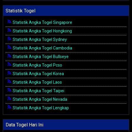
Statistik Togel
Statistik Angka Togel Singapore
Statistik Angka Togel Hongkong
Statistik Angka Togel Sydney
Statistik Angka Togel Cambodia
Statistik Angka Togel Bullseye
Statistik Angka Togel Pcso
Statistik Angka Togel Korea
Statistik Angka Togel Laos
Statistik Angka Togel Taipei
Statistik Angka Togel Nevada
Statistik Angka Togel Lengkap
Data Togel Hari Ini