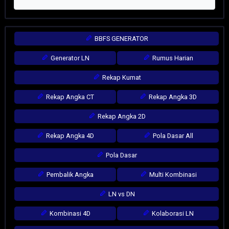
BBFS GENERATOR
Generator LN
Rumus Harian
Rekap Kumat
Rekap Angka CT
Rekap Angka 3D
Rekap Angka 2D
Rekap Angka 4D
Pola Dasar All
Pola Dasar
Pembalik Angka
Multi Kombinasi
LN vs DN
Kombinasi 4D
Kolaborasi LN