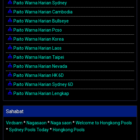
Paito Warna Harian Sydney
Paito Warna Harian Cambodia
Paito Warna Harian Bullseye
Paito Warna Harian Pcso
Paito Warna Harian Korea
Paito Warna Harian Laos
Paito Warna Harian Taipei
Paito Warna Harian Nevada
Paito Warna Harian HK 6D
Paito Warna Harian Sydney 6D
Paito Warna Harian Lengkap
Sahabat
Virdsam
*
Nagasaon
*
Naga saon
*
Welcome to Hongkong Pools
*
Sydney Pools Today
*
Hongkong Pools