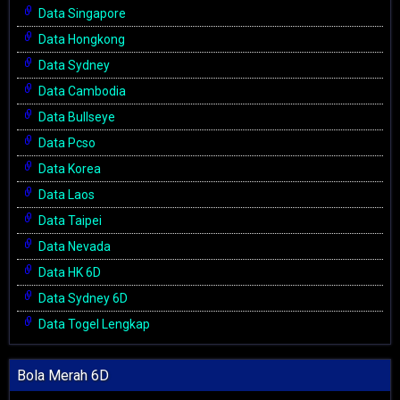
Data Singapore
Data Hongkong
Data Sydney
Data Cambodia
Data Bullseye
Data Pcso
Data Korea
Data Laos
Data Taipei
Data Nevada
Data HK 6D
Data Sydney 6D
Data Togel Lengkap
Bola Merah 6D