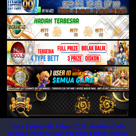
Data Sydney 6D Tahun 2023: Analisis Data
Sydney Pools 6D dan Prediksi Terkini Sydney