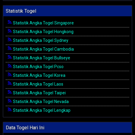
Statistik Togel
Statistik Angka Togel Singapore
Statistik Angka Togel Hongkong
Statistik Angka Togel Sydney
Statistik Angka Togel Cambodia
Statistik Angka Togel Bullseye
Statistik Angka Togel Pcso
Statistik Angka Togel Korea
Statistik Angka Togel Laos
Statistik Angka Togel Taipei
Statistik Angka Togel Nevada
Statistik Angka Togel Lengkap
Data Togel Hari Ini