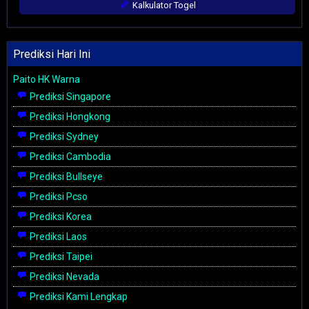
Kalkulator Togel
Prediksi Hari Ini
Paito HK Warna
Prediksi Singapore
Prediksi Hongkong
Prediksi Sydney
Prediksi Cambodia
Prediksi Bullseye
Prediksi Pcso
Prediksi Korea
Prediksi Laos
Prediksi Taipei
Prediksi Nevada
Prediksi Kami Lengkap