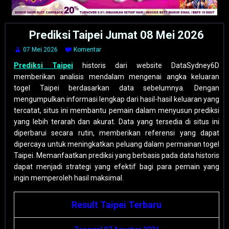
Prediksi Taipei Jumat 08 Mei 2026
07 Mei 2026
Komentar
Prediksi Taipei
historis dari website DataSydney6D
memberikan analisis mendalam mengenai angka keluaran
togel Taipei berdasarkan data sebelumnya. Dengan
mengumpulkan informasi lengkap dari hasil-hasil keluaran yang
tercatat, situs ini membantu pemain dalam menyusun prediksi
yang lebih terarah dan akurat. Data yang tersedia di situs ini
diperbarui secara rutin, memberikan referensi yang dapat
dipercaya untuk meningkatkan peluang dalam permainan togel
Taipei. Memanfaatkan prediksi yang berbasis pada data historis
dapat menjadi strategi yang efektif bagi para pemain yang
ingin memperoleh hasil maksimal.
Result Taipei Terbaru