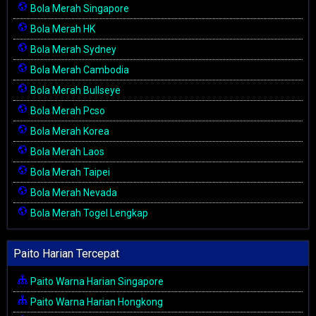
Bola Merah Singapore
Bola Merah HK
Bola Merah Sydney
Bola Merah Cambodia
Bola Merah Bullseye
Bola Merah Pcso
Bola Merah Korea
Bola Merah Laos
Bola Merah Taipei
Bola Merah Nevada
Bola Merah Togel Lengkap
Paito Harian Tercepat
Paito Warna Harian Singapore
Paito Warna Harian Hongkong