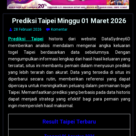
Prediksi Taipei Minggu 01 Maret 2026
28 Februari 2026
Komentar
Prediksi Taipei
historis dari website DataSydney6D
memberikan analisis mendalam mengenai angka keluaran
togel Taipei berdasarkan data sebelumnya. Dengan
mengumpulkan informasi lengkap dari hasil-hasil keluaran yang
tercatat, situs ini membantu pemain dalam menyusun prediksi
yang lebih terarah dan akurat. Data yang tersedia di situs ini
diperbarui secara rutin, memberikan referensi yang dapat
dipercaya untuk meningkatkan peluang dalam permainan togel
Taipei. Memanfaatkan prediksi yang berbasis pada data historis
dapat menjadi strategi yang efektif bagi para pemain yang
ingin memperoleh hasil maksimal.
Result Taipei Terbaru