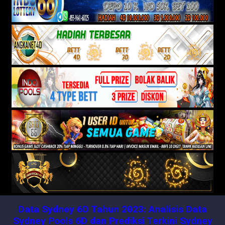
Data Sydney 6D Tahun 2023: Analisis Data
Sydney Pools 6D dan Prediksi Terkini Sydney