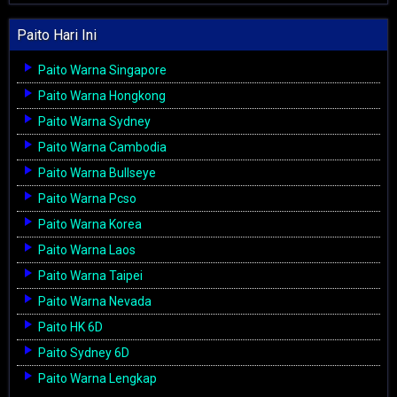
Paito Hari Ini
Paito Warna Singapore
Paito Warna Hongkong
Paito Warna Sydney
Paito Warna Cambodia
Paito Warna Bullseye
Paito Warna Pcso
Paito Warna Korea
Paito Warna Laos
Paito Warna Taipei
Paito Warna Nevada
Paito HK 6D
Paito Sydney 6D
Paito Warna Lengkap