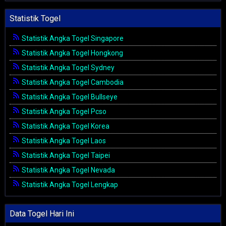
Statistik Togel
Statistik Angka Togel Singapore
Statistik Angka Togel Hongkong
Statistik Angka Togel Sydney
Statistik Angka Togel Cambodia
Statistik Angka Togel Bullseye
Statistik Angka Togel Pcso
Statistik Angka Togel Korea
Statistik Angka Togel Laos
Statistik Angka Togel Taipei
Statistik Angka Togel Nevada
Statistik Angka Togel Lengkap
Data Togel Hari Ini