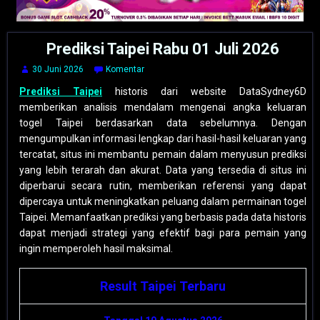
Prediksi Taipei Rabu 01 Juli 2026
30 Juni 2026
Komentar
Prediksi Taipei
historis dari website DataSydney6D
memberikan analisis mendalam mengenai angka keluaran
togel Taipei berdasarkan data sebelumnya. Dengan
mengumpulkan informasi lengkap dari hasil-hasil keluaran yang
tercatat, situs ini membantu pemain dalam menyusun prediksi
yang lebih terarah dan akurat. Data yang tersedia di situs ini
diperbarui secara rutin, memberikan referensi yang dapat
dipercaya untuk meningkatkan peluang dalam permainan togel
Taipei. Memanfaatkan prediksi yang berbasis pada data historis
dapat menjadi strategi yang efektif bagi para pemain yang
ingin memperoleh hasil maksimal.
Result Taipei Terbaru