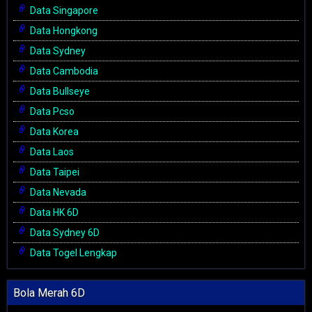
Data Singapore
Data Hongkong
Data Sydney
Data Cambodia
Data Bullseye
Data Pcso
Data Korea
Data Laos
Data Taipei
Data Nevada
Data HK 6D
Data Sydney 6D
Data Togel Lengkap
Bola Merah 6D