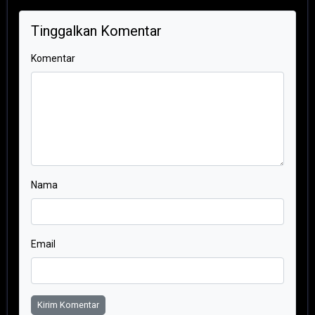
Tinggalkan Komentar
Komentar
Nama
Email
Kirim Komentar