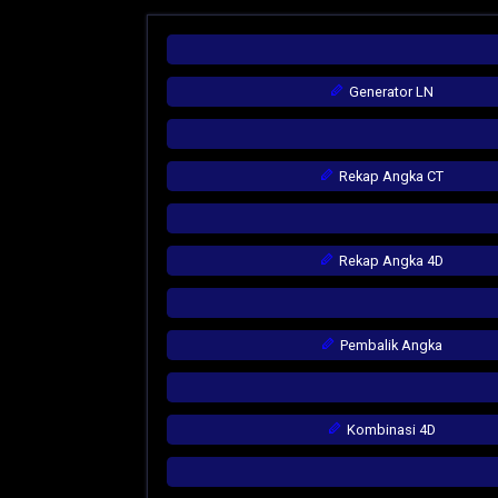
Generator LN
Rekap Angka CT
Rekap Angka 4D
Pembalik Angka
Kombinasi 4D