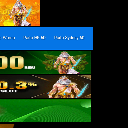
to Warna
Paito HK 6D
Paito Sydney 6D