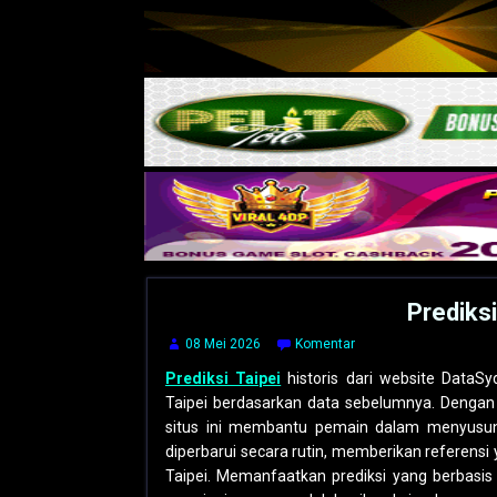
Prediks
08 Mei 2026
Komentar
Prediksi Taipei
historis dari website DataS
Taipei berdasarkan data sebelumnya. Dengan m
situs ini membantu pemain dalam menyusun pr
diperbarui secara rutin, memberikan referens
Taipei. Memanfaatkan prediksi yang berbasis 