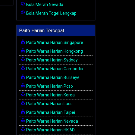
Bola Merah Nevada
Bola Merah Togel Lengkap
Paito Harian Tercepat
Paito Warna Harian Singapore
Paito Warna Harian Hongkong
Paito Warna Harian Sydney
Paito Warna Harian Cambodia
Paito Warna Harian Bullseye
Paito Warna Harian Pcso
Paito Warna Harian Korea
Paito Warna Harian Laos
Paito Warna Harian Taipei
Paito Warna Harian Nevada
Paito Warna Harian HK 6D