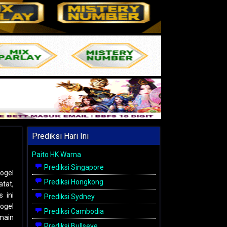
Prediksi Hari Ini
Paito HK Warna
Prediksi Singapore
ogel
Prediksi Hongkong
tat,
 ini
Prediksi Sydney
ogel
Prediksi Cambodia
main
Prediksi Bullseye