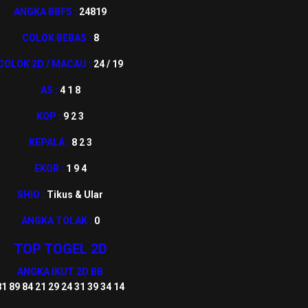
ANGKA BBFS :
24819
COLOK BEBAS :
8
COLOK 2D / MACAU :
24 / 19
AS :
4 1 8
KOP :
9 2 3
KEPALA :
8 2 3
EKOR :
1 9 4
SHIO :
Tikus & Ular
ANGKA TOLAK :
0
TOP TOGEL 2D
ANGKA IKUT 2D BB
81 89 84 21 29 24 31 39 34 14