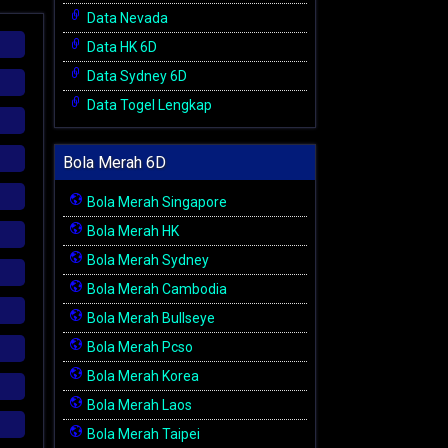
Data Nevada
Data HK 6D
Data Sydney 6D
Data Togel Lengkap
Bola Merah 6D
Bola Merah Singapore
Bola Merah HK
Bola Merah Sydney
Bola Merah Cambodia
Bola Merah Bullseye
Bola Merah Pcso
Bola Merah Korea
Bola Merah Laos
Bola Merah Taipei