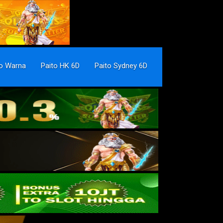
to Warna
Paito HK 6D
Paito Sydney 6D