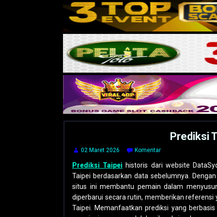
Prediksi 
02 Maret 2026
Komentar
Prediksi Taipei
historis dari website DataS
Taipei berdasarkan data sebelumnya. Dengan m
situs ini membantu pemain dalam menyusun pr
diperbarui secara rutin, memberikan referens
Taipei. Memanfaatkan prediksi yang berbasis 