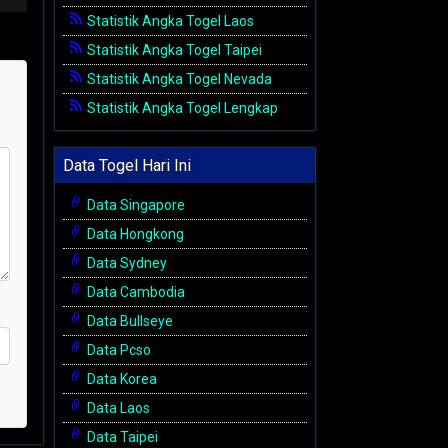
Statistik Angka Togel Laos
Statistik Angka Togel Taipei
Statistik Angka Togel Nevada
Statistik Angka Togel Lengkap
Data Togel Hari Ini
Data Singapore
Data Hongkong
Data Sydney
Data Cambodia
Data Bullseye
Data Pcso
Data Korea
Data Laos
Data Taipei