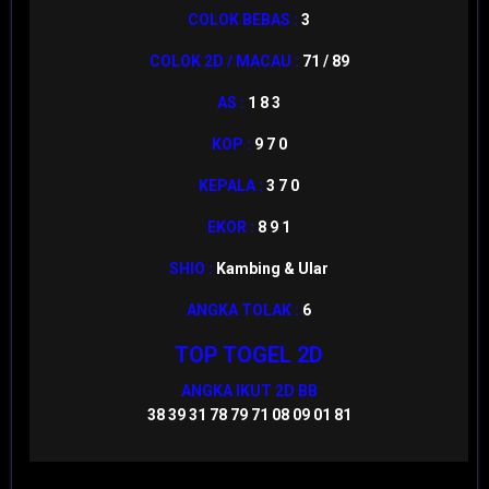
COLOK BEBAS :
3
COLOK 2D / MACAU :
71 / 89
AS :
1 8 3
KOP :
9 7 0
KEPALA :
3 7 0
EKOR :
8 9 1
SHIO :
Kambing & Ular
ANGKA TOLAK :
6
TOP TOGEL 2D
ANGKA IKUT 2D BB
38 39 31 78 79 71 08 09 01 81