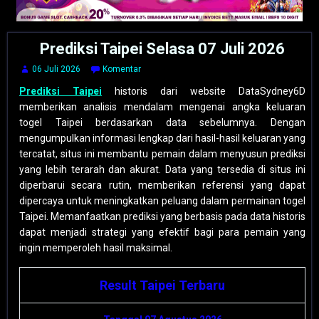
Prediksi Taipei Selasa 07 Juli 2026
06 Juli 2026
Komentar
Prediksi Taipei
historis dari website DataSydney6D
memberikan analisis mendalam mengenai angka keluaran
togel Taipei berdasarkan data sebelumnya. Dengan
mengumpulkan informasi lengkap dari hasil-hasil keluaran yang
tercatat, situs ini membantu pemain dalam menyusun prediksi
yang lebih terarah dan akurat. Data yang tersedia di situs ini
diperbarui secara rutin, memberikan referensi yang dapat
dipercaya untuk meningkatkan peluang dalam permainan togel
Taipei. Memanfaatkan prediksi yang berbasis pada data historis
dapat menjadi strategi yang efektif bagi para pemain yang
ingin memperoleh hasil maksimal.
Result Taipei Terbaru