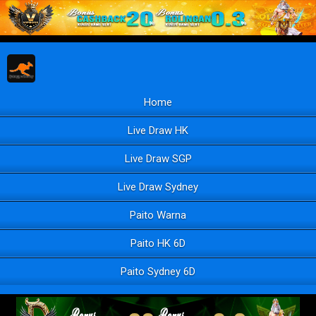
Home
Live Draw HK
Live Draw SGP
Live Draw Sydney
Paito Warna
Paito HK 6D
Paito Sydney 6D