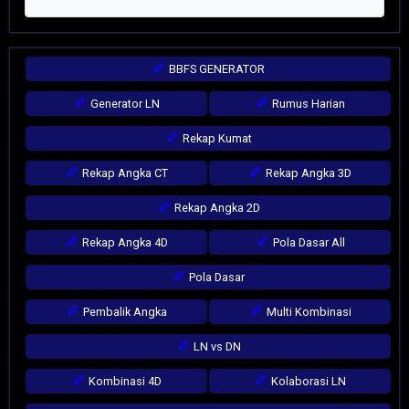
BBFS GENERATOR
Generator LN
Rumus Harian
Rekap Kumat
Rekap Angka CT
Rekap Angka 3D
Rekap Angka 2D
Rekap Angka 4D
Pola Dasar All
Pola Dasar
Pembalik Angka
Multi Kombinasi
LN vs DN
Kombinasi 4D
Kolaborasi LN