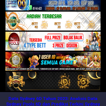
Data Sydney 6D Tahun 2023: Analisis Data
Sydney Pools 6D dan Prediksi Terkini Sydney