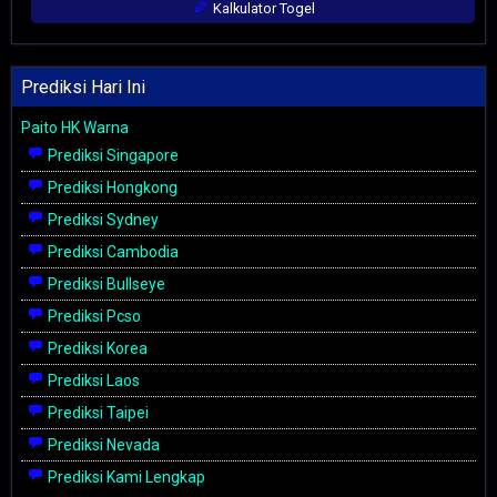
Kalkulator Togel
Prediksi Hari Ini
Paito HK Warna
Prediksi Singapore
Prediksi Hongkong
Prediksi Sydney
Prediksi Cambodia
Prediksi Bullseye
Prediksi Pcso
Prediksi Korea
Prediksi Laos
Prediksi Taipei
Prediksi Nevada
Prediksi Kami Lengkap