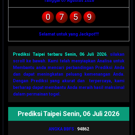
Tanggal 07 Agustus 2026
0
7
5
9
Selamat untuk yang Jackpot!!!
Prediksi Taipei terbaru Senin, 06 Juli 2026
, silakan
scroll ke bawah. Kami telah menyiapkan Analisa untuk
Membantu anda mencari perbandingan Prediksi Anda
dan dapat meningkatan peluang kemenangan Anda.
Dengan Prediksi yang akurat dan terpercaya, kami
berharap dapat membantu Anda meraih hasil maksimal
dalam permainan togel.
Prediksi Taipei Senin, 06 Juli 2026
ANGKA BBFS :
94862