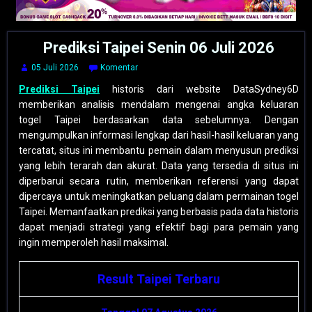
Prediksi Taipei Senin 06 Juli 2026
05 Juli 2026
Komentar
Prediksi Taipei
historis dari website DataSydney6D
memberikan analisis mendalam mengenai angka keluaran
togel Taipei berdasarkan data sebelumnya. Dengan
mengumpulkan informasi lengkap dari hasil-hasil keluaran yang
tercatat, situs ini membantu pemain dalam menyusun prediksi
yang lebih terarah dan akurat. Data yang tersedia di situs ini
diperbarui secara rutin, memberikan referensi yang dapat
dipercaya untuk meningkatkan peluang dalam permainan togel
Taipei. Memanfaatkan prediksi yang berbasis pada data historis
dapat menjadi strategi yang efektif bagi para pemain yang
ingin memperoleh hasil maksimal.
Result Taipei Terbaru