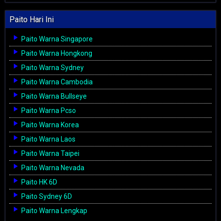
Paito Hari Ini
Paito Warna Singapore
Paito Warna Hongkong
Paito Warna Sydney
Paito Warna Cambodia
Paito Warna Bullseye
Paito Warna Pcso
Paito Warna Korea
Paito Warna Laos
Paito Warna Taipei
Paito Warna Nevada
Paito HK 6D
Paito Sydney 6D
Paito Warna Lengkap