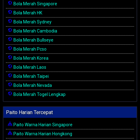
Bola Merah Singapore
Bola Merah HK
Bola Merah Sydney
Bola Merah Cambodia
Bola Merah Bullseye
Bola Merah Pcso
Bola Merah Korea
Bola Merah Laos
Bola Merah Taipei
Bola Merah Nevada
Bola Merah Togel Lengkap
Paito Harian Tercepat
Paito Warna Harian Singapore
Paito Warna Harian Hongkong