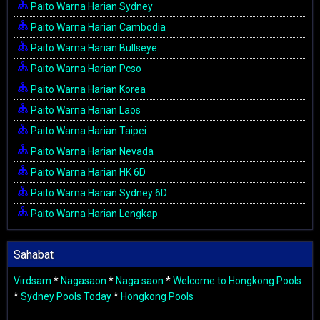
Paito Warna Harian Sydney
Paito Warna Harian Cambodia
Paito Warna Harian Bullseye
Paito Warna Harian Pcso
Paito Warna Harian Korea
Paito Warna Harian Laos
Paito Warna Harian Taipei
Paito Warna Harian Nevada
Paito Warna Harian HK 6D
Paito Warna Harian Sydney 6D
Paito Warna Harian Lengkap
Sahabat
Virdsam
*
Nagasaon
*
Naga saon
*
Welcome to Hongkong Pools
*
Sydney Pools Today
*
Hongkong Pools