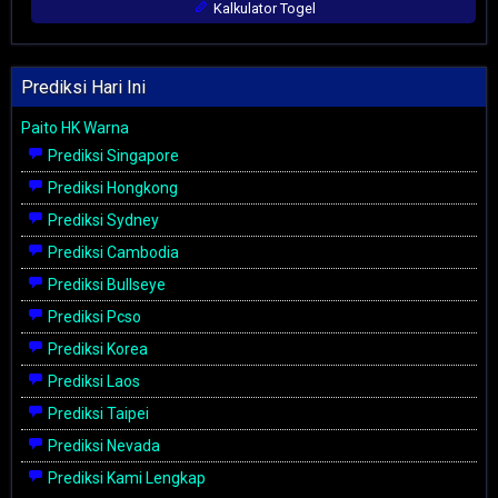
Kalkulator Togel
Prediksi Hari Ini
Paito HK Warna
Prediksi Singapore
Prediksi Hongkong
Prediksi Sydney
Prediksi Cambodia
Prediksi Bullseye
Prediksi Pcso
Prediksi Korea
Prediksi Laos
Prediksi Taipei
Prediksi Nevada
Prediksi Kami Lengkap