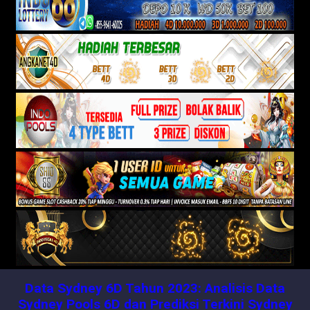
Data Sydney 6D Tahun 2023: Analisis Data
Sydney Pools 6D dan Prediksi Terkini Sydney