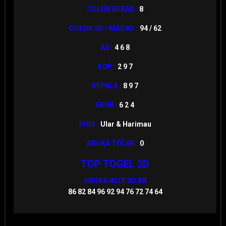
COLOK BEBAS :
8
COLOK 2D / MACAU :
94 / 62
AS :
4 6 8
KOP :
2 9 7
KEPALA :
8 9 7
EKOR :
6 2 4
SHIO :
Ular & Harimau
ANGKA TOLAK :
0
TOP TOGEL 2D
ANGKA IKUT 2D BB
86 82 84 96 92 94 76 72 74 64