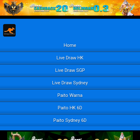
Home
Live Draw HK
Live Draw SGP
Live Draw Sydney
Paito Warna
Paito HK 6D
Paito Sydney 6D