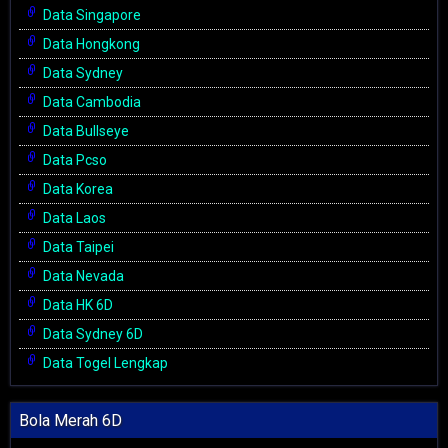
Data Singapore
Data Hongkong
Data Sydney
Data Cambodia
Data Bullseye
Data Pcso
Data Korea
Data Laos
Data Taipei
Data Nevada
Data HK 6D
Data Sydney 6D
Data Togel Lengkap
Bola Merah 6D