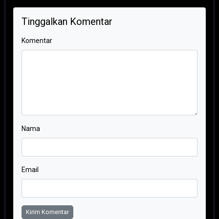
Tinggalkan Komentar
Komentar
Nama
Email
Kirim Komentar