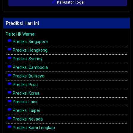
Kalkulator Togel
Prediksi Hari Ini
Paito HK Warna
Prediksi Singapore
Prediksi Hongkong
Prediksi Sydney
Prediksi Cambodia
Prediksi Bullseye
Prediksi Pcso
Prediksi Korea
Prediksi Laos
Prediksi Taipei
Prediksi Nevada
Prediksi Kami Lengkap