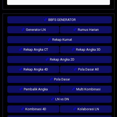
BBFS GENERATOR
Generator LN
Rumus Harian
Rekap Kumat
Rekap Angka CT
Rekap Angka 3D
Rekap Angka 2D
Rekap Angka 4D
Pola Dasar All
Pola Dasar
Pembalik Angka
Multi Kombinasi
LN vs DN
Kombinasi 4D
Kolaborasi LN