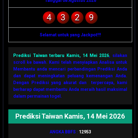
Tanggal 08 Agustus 2026
4
3
2
9
Selamat untuk yang Jackpot!!!
Prediksi Taiwan terbaru Kamis, 14 Mei 2026
, silakan
scroll ke bawah. Kami telah menyiapkan Analisa untuk
Membantu anda mencari perbandingan Prediksi Anda
dan dapat meningkatan peluang kemenangan Anda.
Dengan Prediksi yang akurat dan terpercaya, kami
berharap dapat membantu Anda meraih hasil maksimal
dalam permainan togel.
Prediksi Taiwan Kamis, 14 Mei 2026
ANGKA BBFS :
12953