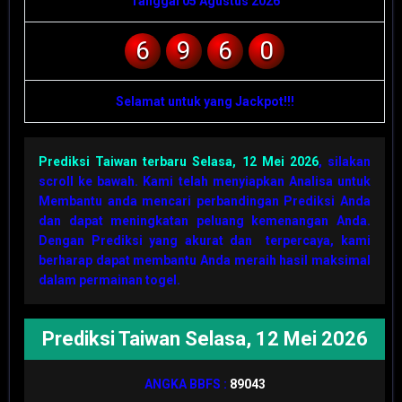
Tanggal 05 Agustus 2026
6
9
6
0
Selamat untuk yang Jackpot!!!
Prediksi Taiwan terbaru Selasa, 12 Mei 2026
, silakan
scroll ke bawah. Kami telah menyiapkan Analisa untuk
Membantu anda mencari perbandingan Prediksi Anda
dan dapat meningkatan peluang kemenangan Anda.
Dengan Prediksi yang akurat dan terpercaya, kami
berharap dapat membantu Anda meraih hasil maksimal
dalam permainan togel.
Prediksi Taiwan Selasa, 12 Mei 2026
ANGKA BBFS :
89043