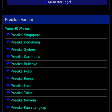
Kalkulator Togel
Prediksi Hari Ini
Paito HK Warna
Prediksi Singapore
Prediksi Hongkong
Prediksi Sydney
Prediksi Cambodia
Prediksi Bullseye
Prediksi Pcso
Prediksi Korea
Prediksi Laos
Prediksi Taipei
Prediksi Nevada
Prediksi Kami Lengkap