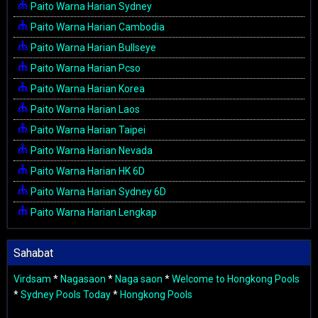
Paito Warna Harian Sydney
Paito Warna Harian Cambodia
Paito Warna Harian Bullseye
Paito Warna Harian Pcso
Paito Warna Harian Korea
Paito Warna Harian Laos
Paito Warna Harian Taipei
Paito Warna Harian Nevada
Paito Warna Harian HK 6D
Paito Warna Harian Sydney 6D
Paito Warna Harian Lengkap
Sahabat
Virdsam
*
Nagasaon
*
Naga saon
*
Welcome to Hongkong Pools
*
Sydney Pools Today
*
Hongkong Pools