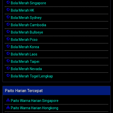
Bola Merah Singapore
Bola Merah HK
Bola Merah Sydney
Bola Merah Cambodia
Bola Merah Bullseye
Bola Merah Pcso
Bola Merah Korea
Bola Merah Laos
Bola Merah Taipei
Bola Merah Nevada
Bola Merah Togel Lengkap
Paito Harian Tercepat
Paito Warna Harian Singapore
Paito Warna Harian Hongkong