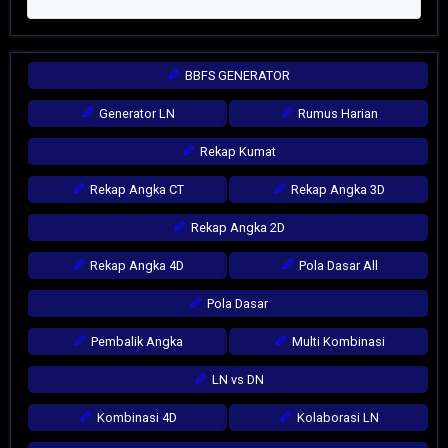
BBFS GENERATOR
Generator LN
Rumus Harian
Rekap Kumat
Rekap Angka CT
Rekap Angka 3D
Rekap Angka 2D
Rekap Angka 4D
Pola Dasar All
Pola Dasar
Pembalik Angka
Multi Kombinasi
LN vs DN
Kombinasi 4D
Kolaborasi LN