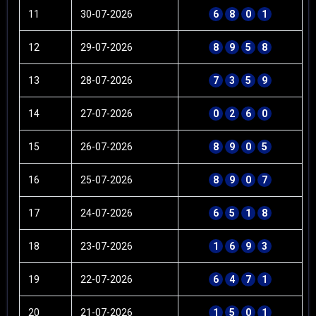
11
30-07-2026
6
8
0
1
12
29-07-2026
8
9
5
8
13
28-07-2026
7
3
5
9
14
27-07-2026
0
2
6
0
15
26-07-2026
8
9
0
5
16
25-07-2026
8
9
0
7
17
24-07-2026
6
5
1
8
18
23-07-2026
1
6
9
3
19
22-07-2026
6
4
7
1
20
21-07-2026
1
5
0
1