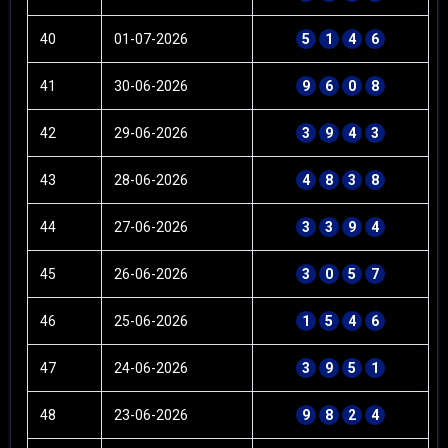
40
01-07-2026
5
1
4
6
41
30-06-2026
9
6
0
8
42
29-06-2026
3
9
4
3
43
28-06-2026
4
8
3
8
44
27-06-2026
3
3
9
4
45
26-06-2026
3
0
5
7
46
25-06-2026
1
5
4
6
47
24-06-2026
3
9
5
1
48
23-06-2026
9
8
2
4