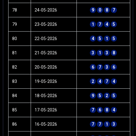
78
24-05-2026
9
0
8
7
79
23-05-2026
1
7
4
5
80
22-05-2026
4
5
1
5
81
21-05-2026
3
1
3
8
82
20-05-2026
6
7
3
6
83
19-05-2026
2
4
7
4
84
18-05-2026
9
5
2
5
85
17-05-2026
7
6
8
4
86
16-05-2026
7
7
1
3