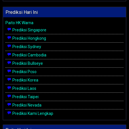
Prediksi Hari Ini
Paito HK Warna
Prediksi Singapore
Prediksi Hongkong
Prediksi Sydney
Prediksi Cambodia
Prediksi Bullseye
Prediksi Pcso
Prediksi Korea
Prediksi Laos
Prediksi Taipei
Prediksi Nevada
Prediksi Kami Lengkap