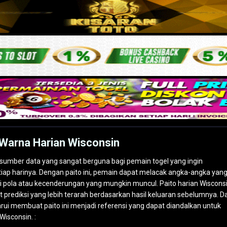
 Warna Harian Wisconsin
 sumber data yang sangat berguna bagi pemain togel yang ingin
etiap harinya. Dengan paito ini, pemain dapat melacak angka-angka yan
si pola atau kecenderungan yang mungkin muncul. Paito harian Wiscons
rediksi yang lebih terarah berdasarkan hasil keluaran sebelumnya. D
arui membuat paito ini menjadi referensi yang dapat diandalkan untuk
isconsin. :