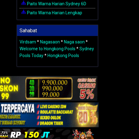
Paito Warna Harian Sydney 6D
Paito Warna Harian Lengkap
Sahabat
Virdsam
*
Nagasaon
*
Naga saon
*
Welcome to Hongkong Pools
*
Sydney
Pools Today
*
Hongkong Pools