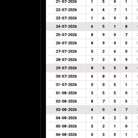
21-07-2026
1
5
0
1
22-07-2026
6
4
7
1
23-07-2026
1
6
9
3
24-07-2026
6
5
1
8
25-07-2026
8
9
0
7
26-07-2026
8
9
0
5
27-07-2026
0
2
6
0
28-07-2026
7
3
5
9
29-07-2026
8
9
5
8
30-07-2026
6
8
0
1
31-07-2026
0
0
5
1
01-08-2026
3
5
5
0
02-08-2026
8
7
5
5
03-08-2026
4
0
4
7
04-08-2026
1
4
2
5
05-08-2026
3
2
1
0
06-08-2026
0
3
5
1